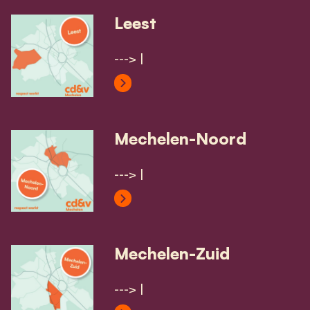
Leest
---> |
View Leest's profile
Mechelen-Noord
---> |
View Mechelen-Noord's profile
Mechelen-Zuid
---> |