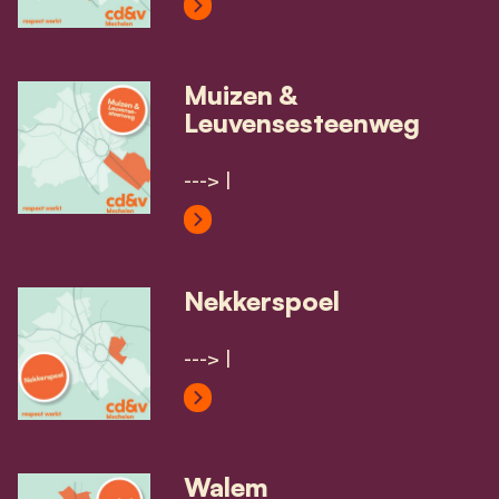
View Mechelen-Zuid's profile
Muizen &
Leuvensesteenweg
---> |
View Muizen & Leuvensesteenweg'
Nekkerspoel
---> |
View Nekkerspoel's profile
Walem