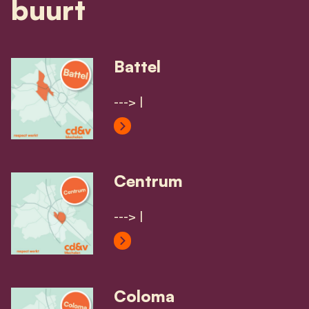
buurt
Battel
---> |
View Battel's profile
Centrum
---> |
View Centrum's profile
Coloma