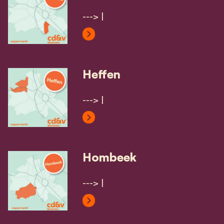
---> |
View Coloma's profile
Heffen
---> |
View Heffen's profile
Hombeek
---> |
View Hombeek's profile