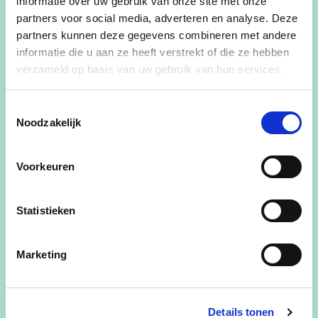
informatie over uw gebruik van onze site met onze
van de
jeugdraad
en betrekken we die actief bij
partners voor social media, adverteren en analyse. Deze
het ontwikkelen van nieuw beleid, zodat de ideeën
partners kunnen deze gegevens combineren met andere
informatie die u aan ze heeft verstrekt of die ze hebben
en wensen van onze jongeren een plaats krijgen in
verzameld op basis van uw gebruik van hun services.
de stad.
Toestemmingsselectie
Noodzakelijk
Gerelateerde standpunten
Voorkeuren
Halve Ring Model
Statistieken
Leefbaarheid, omgeving en wonen
Marketing
Land- en tuinbouw
Mobiliteit en openbare werken
Details tonen