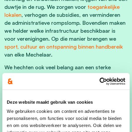
duwtje in de rug. We zorgen voor
toegankelijke
lokalen
, verhogen de subsidies, en verminderen
de administratieve rompslomp. Bovendien maken
we helder welke infrastructuur beschikbaar is
voor verenigingen. Op die manier brengen we
sport, cultuur en ontspanning binnen handbereik
van elke Mechelaar.
We hechten ook veel belang aan een sterke
jeugdwerking, want onze jongeren zijn de
toekomst van de stad. We ondersteunen
jeugdverenigingen door te investeren in veilige,
toegankelijke jeugdlokalen en het vergroten van
Deze website maakt gebruik van cookies
het aanbod aan speelmogelijkheden in de buurt.
We gebruiken cookies om content en advertenties te
We maken werk van
groene speelplekken
en
personaliseren, om functies voor social media te bieden
veilige fiets- en wandelroutes naar onze
en om ons websiteverkeer te analyseren. Ook delen we
jeugdcentra. Daarnaast luisteren we naar de stem