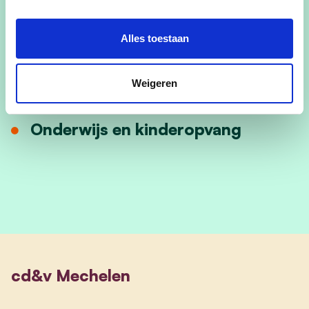
Welzijn
Veiligheid en preventie
Alles toestaan
Kansen en integratie
Weigeren
Duurzaamheid
Onderwijs en kinderopvang
cd&v Mechelen