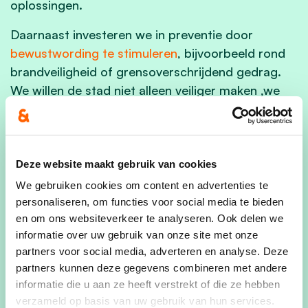
oplossingen.
Daarnaast investeren we in preventie door
bewustwording te stimuleren
, bijvoorbeeld rond
brandveiligheid of grensoverschrijdend gedrag.
We willen de stad niet alleen veiliger maken ,we
willen de inwoners ook
beter informeren
over hoe
zij zelf kunnen bijdragen aan een veilige en
prettige leefomgeving.
Deze website maakt gebruik van cookies
Samen werken we aan een Mechelen waar
We gebruiken cookies om content en advertenties te
buurtbewoners, wijkwerkers en politie de handen
personaliseren, om functies voor social media te bieden
ineen slaan om een aangename en veilige stad te
en om ons websiteverkeer te analyseren. Ook delen we
creëren.
informatie over uw gebruik van onze site met onze
partners voor social media, adverteren en analyse. Deze
partners kunnen deze gegevens combineren met andere
informatie die u aan ze heeft verstrekt of die ze hebben
Gerelateerde standpunten
verzameld op basis van uw gebruik van hun services.