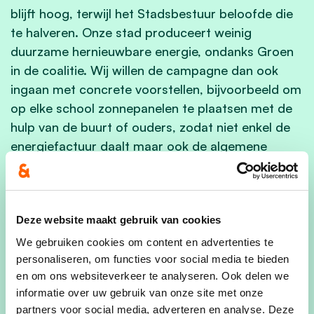
blijft hoog, terwijl het Stadsbestuur beloofde die
te halveren. Onze stad produceert weinig
duurzame hernieuwbare energie, ondanks Groen
in de coalitie. Wij willen de campagne dan ook
ingaan met concrete voorstellen, bijvoorbeeld om
op elke school zonnepanelen te plaatsen met de
hulp van de buurt of ouders, zodat niet enkel de
energiefactuur daalt maar ook de algemene
leefbaarheid verbetert.”
We starten de campagne met een positionering
rond de buurten. Onze voorzitter
Bram Van der
Deze website maakt gebruik van cookies
Auwera
valt dit helder samen: “We willen veel
We gebruiken cookies om content en advertenties te
meer aandacht voor de dagelijkse
personaliseren, om functies voor social media te bieden
en om ons websiteverkeer te analyseren. Ook delen we
bekommernissen van onze stadsgenoten, en die
informatie over uw gebruik van onze site met onze
spelen zich eerst en vooral af in hun eigen
partners voor social media, adverteren en analyse. Deze