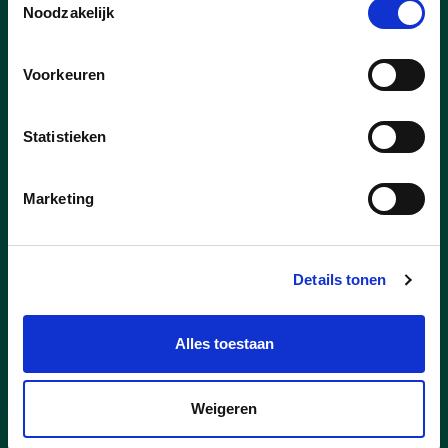
Noodzakelijk
Voorkeuren
Statistieken
Marketing
03/07/26
Details tonen
cd&v Mechelen vraagt
aanstelling waarnemend
burgemeester
Alles toestaan
De ontwikkelingen en onthullingen
omtrent de verkeersboetes in Mechelen
Weigeren
nemen elke dag toe.