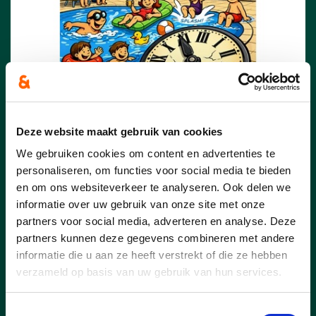
05/07/26
De Oranje Zetduivel
Deze website maakt gebruik van cookies
Ik kijk op de klok en zie: het is 5 voor
We gebruiken cookies om content en advertenties te
twaalf.
personaliseren, om functies voor social media te bieden
en om ons websiteverkeer te analyseren. Ook delen we
informatie over uw gebruik van onze site met onze
lees meer
partners voor social media, adverteren en analyse. Deze
partners kunnen deze gegevens combineren met andere
informatie die u aan ze heeft verstrekt of die ze hebben
verzameld op basis van uw gebruik van hun services.
Toestemmingsselectie