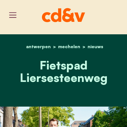
antwerpen
mechelen
home
fietspad liersesteenweg
nieuws
Fietspad
Liersesteenweg