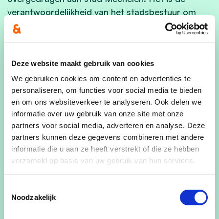
verantwoordelijkheid van het stadsbestuur om
hier de nodige middelen te voorzien.
Bekijk gerust ook onze reacties in de pers:
Deze website maakt gebruik van cookies
HLN: “Ik zou er mijn kinderen niet langs durven
We gebruiken cookies om content en advertenties te
personaliseren, om functies voor social media te bieden
laten fietsen”: CD&V eist eindelijk veilige
en om ons websiteverkeer te analyseren. Ook delen we
fietspaden op Liersesteenweg
informatie over uw gebruik van onze site met onze
Nieuwsblad: Vernieuwing lamentabele
partners voor social media, adverteren en analyse. Deze
partners kunnen deze gegevens combineren met andere
Liersesteenweg torenhoog op agenda: “Ik zou
informatie die u aan ze heeft verstrekt of die ze hebben
mijn kinderen niet langs daar naar school
verzameld op basis van uw gebruik van hun services.
willen sturen”
RTV: Mechelse oppositiepartij vraagt dringend
Toestemmingsselectie
Noodzakelijk
vernieuwing fietspad Liersesteenweg