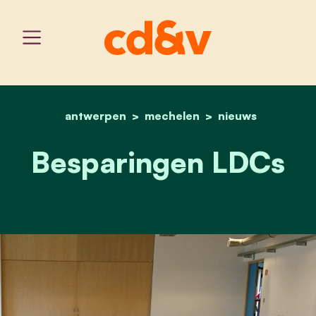
antwerpen
mechelen
home
besparingen ldcs
nieuws
Besparingen LDCs