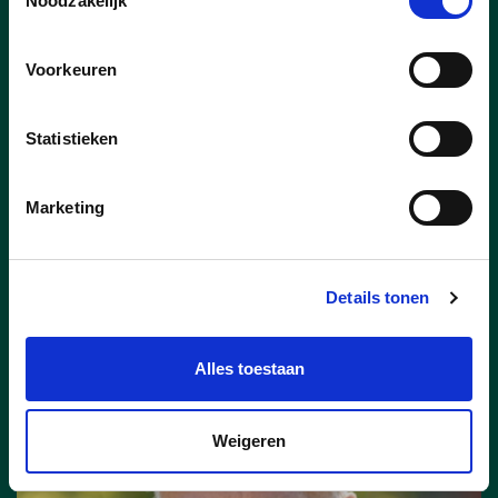
Noodzakelijk
Voorkeuren
05/07/26
Statistieken
De Oranje Zetduivel
Marketing
Ik kijk op de klok en zie: het is 5 voor
twaalf.
Details tonen
lees meer
Alles toestaan
Weigeren