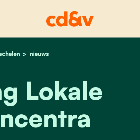
echelen
home
besparing lokale dienstencentra
nieuws
g Lokale
ncentra