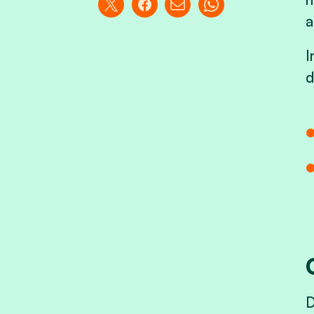
a
I
d
D