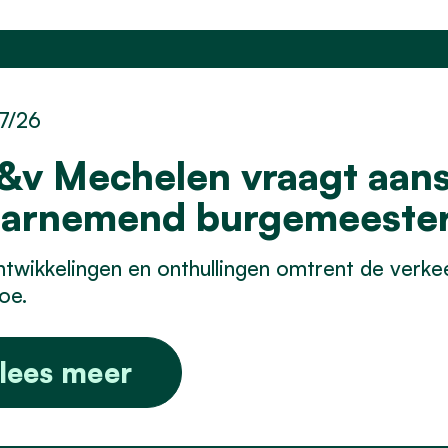
7/26
&v Mechelen vraagt aans
arnemend burgemeeste
twikkelingen en onthullingen omtrent de verk
oe.
lees meer