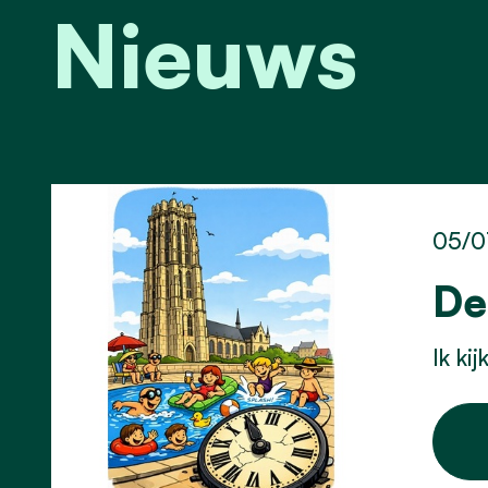
Nieuws
05/0
De
Ik ki