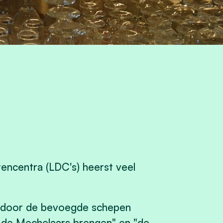
tencentra (LDC's) heerst veel
, door de bevoegde schepen
ij de Mechelaars brengen" en "de