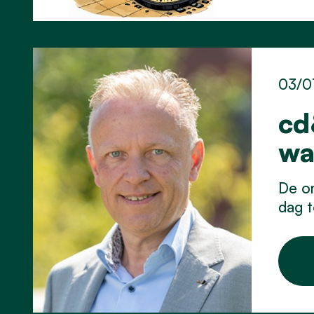
03/0
cd
wa
De on
dag t