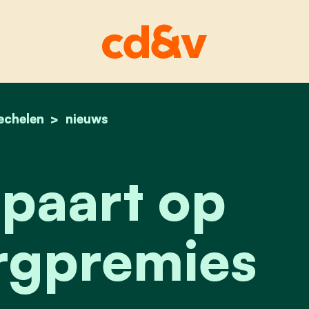
echelen
home
stad bespaart op mantelzorgpremies
nieuws
paart op
rgpremies