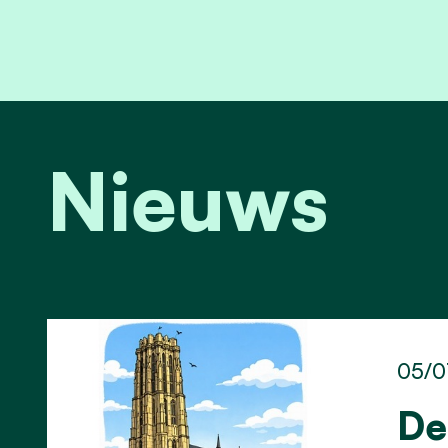
Nieuws
05/0
De