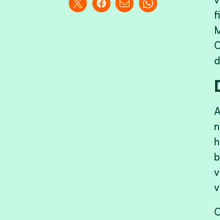
f
M
C
d
A
n
h
b
v
v
O