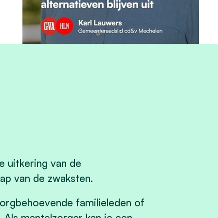
e uitkering van de
kap van de zwaksten.
zorgbehoevende familieleden of
. Als mantelzorger kan je een