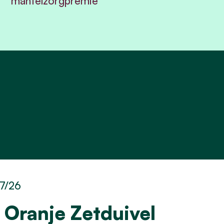
mantelzorgpremie
7/26
 Oranje Zetduivel