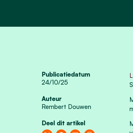
Publicatiedatum
L
24/10/25
S
Auteur
M
Rembert Douwen
m
Deel dit artikel
M
v