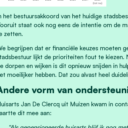
n het bestuursakkoord van het huidige stadsbes
ooruit staat ook nog eens de intentie om de m
e zetten.
e begrijpen dat er financiële keuzes moeten 
tadsbestuur lijkt de prioriteiten fout te kiezen
e dorpen en wijken is dit opnieuw snijden in hu
et moeilijker hebben. Dat zou alvast heel duideli
Andere vorm van ondersteun
uisarts Jan De Clercq uit Muizen kwam in con
aartte dit mee aan:
“Als gepensioneerde huisarts blijf ik nog me