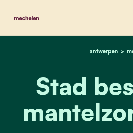
mechelen
antwerpen
m
Stad bes
mantelzo