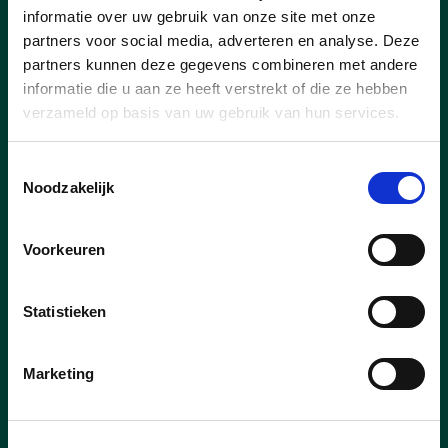
informatie over uw gebruik van onze site met onze
05/07/26
partners voor social media, adverteren en analyse. Deze
partners kunnen deze gegevens combineren met andere
De Oranje Zetduivel
informatie die u aan ze heeft verstrekt of die ze hebben
verzameld op basis van uw gebruik van hun services.
Ik kijk op de klok en zie: het is 5 voor
twaalf.
Toestemmingsselectie
Noodzakelijk
lees meer
Voorkeuren
Statistieken
Marketing