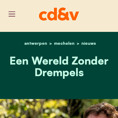
antwerpen
mechelen
home
een wereld zonder drem
nieuws
Een Wereld Zonder
Drempels