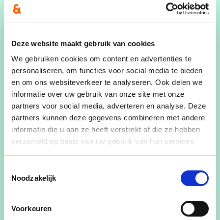
Daarom roept
Karl Lauwers
het stadsbestuur op
om betere budgettaire keuzes te maken. “Net
door de stijgende rente moeten we onze schulden
Deze website maakt gebruik van cookies
sneller onder controle krijgen. We moeten kritisch
We gebruiken cookies om content en advertenties te
kijken naar de wenslijst van 580 miljoen euro aan
personaliseren, om functies voor social media te bieden
investeringen die het nieuwe stadsbestuur
en om ons websiteverkeer te analyseren. Ook delen we
lanceerde. Het is leuk om dat allemaal te beloven
informatie over uw gebruik van onze site met onze
partners voor social media, adverteren en analyse. Deze
maar de hoge schulden en stijgende rentelasten
partners kunnen deze gegevens combineren met andere
tonen aan dat er zo minder overblijft voor de
informatie die u aan ze heeft verstrekt of die ze hebben
volgende generaties. We willen toch niet zoals
verzameld op basis van uw gebruik van hun services.
Gent eindigen? De Mechelaars moeten trouwens
geen tax shift maar een belastingverhoging
Toestemmingsselectie
betalen van 12 miljoen EUR (!) tijdens deze
Noodzakelijk
legislatuur omdat men de onroerende voorheffing
verhoogt van 1100 naar 1200 opcentiem. Allemaal
Voorkeuren
gevolgen van de schulden en stijgende