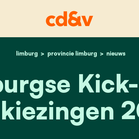
limburg
provincie limburg
home
limburgse kck-off - v
nieuws
urgse Kick-
kiezingen 