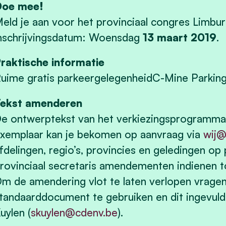
Doe mee!
eld je aan voor het provinciaal congres Limbur
nschrijvingsdatum: Woensdag
13 maart 2019
.
raktische informatie
uime gratis parkeergelegenheidC-Mine Parking
ekst amenderen
e ontwerptekst van het verkiezingsprogramma v
xemplaar kan je bekomen op aanvraag via
wij@
fdelingen, regio’s, provincies en geledingen op 
rovinciaal secretaris amendementen indienen 
m de amendering vlot te laten verlopen vrage
tandaarddocument te gebruiken en dit ingevuld 
uylen (
skuylen@cdenv.be
).