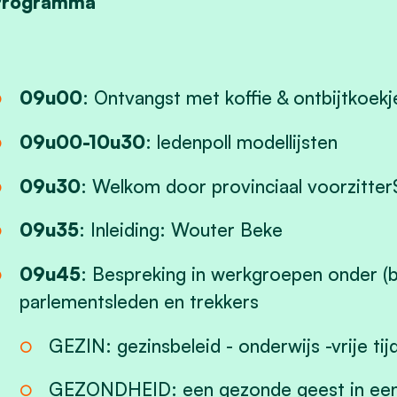
Programma
09u00
: Ontvangst met koffie & ontbijtkoekj
09u00-10u30
: ledenpoll modellijsten
09u30
: Welkom door provinciaal voorzitte
09u35
: Inleiding: Wouter Beke
09u45
: Bespreking in werkgroepen onder (
parlementsleden en trekkers
GEZIN: gezinsbeleid - onderwijs -vrije tij
GEZONDHEID: een gezonde geest in een 