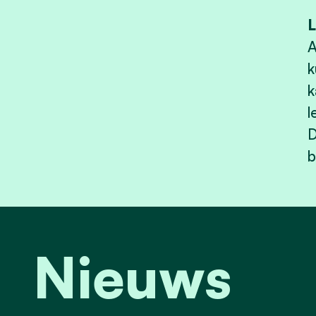
L
A
k
k
l
D
b
Nieuws