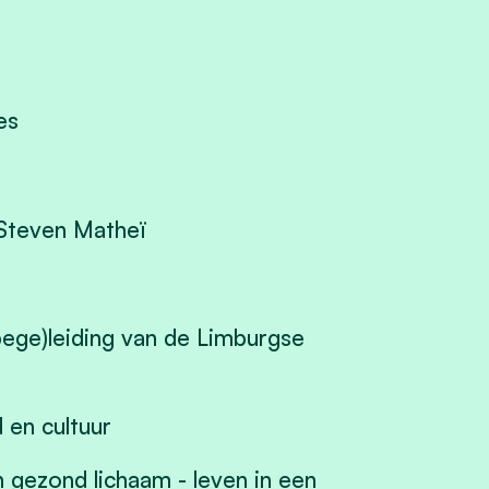
es
rSteven Matheï
bege)leiding van de Limburgse
d en cultuur
gezond lichaam - leven in een