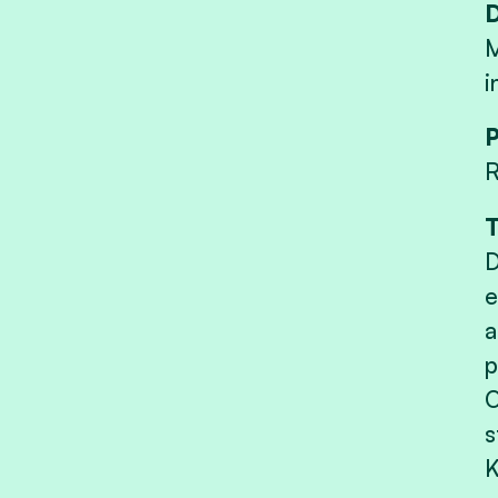
M
i
P
R
T
D
e
a
p
O
s
K