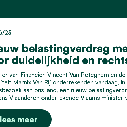
6/23
euw belastingverdrag me
or duidelijkheid en rech
ter van Financiën Vincent Van Peteghem en de
liteit Marnix Van Rij ondertekenden vandaag, i
sbezoek aan ons land, een nieuw belastingverdr
s Vlaanderen ondertekende Vlaams minister v
lees meer