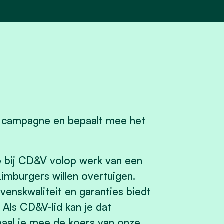
se campagne en bepaalt mee het
e bij CD&V volop werk van een
mburgers willen overtuigen.
enskwaliteit en garanties biedt
 Als CD&V-lid kan je dat
al je mee de koers van onze