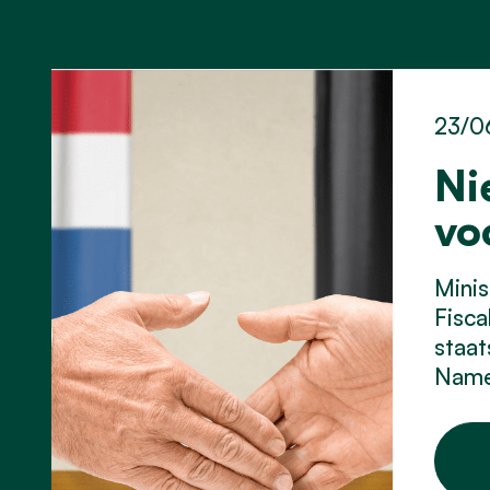
23/0
Ni
vo
Minis
Fisca
staat
Namen