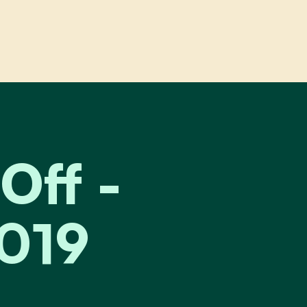
erkiezingen 2019
Off -
2019