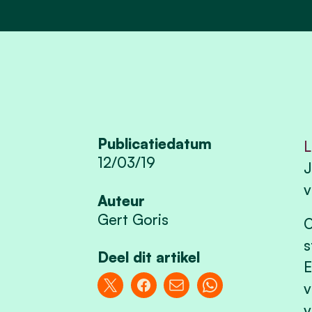
Publicatiedatum
L
12/03/19
J
v
Auteur
Gert Goris
O
s
Deel dit artikel
E
v
v