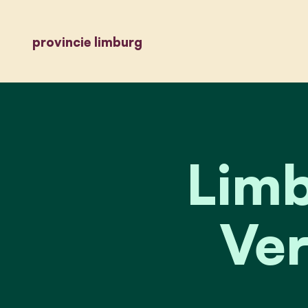
provincie limburg
Limb
Ver