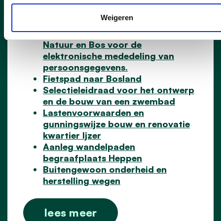
Rechtspositieregeling flexi-arbeid.
Weigeren
Protocol tussen gemeente
Leopoldsburg en het Agentschap
Natuur en Bos voor de
elektronische mededeling van
persoonsgegevens.
Fietspad naar Bosland
Selectieleidraad voor het ontwerp
en de bouw van een zwembad
Lastenvoorwaarden en
gunningswijze bouw en renovatie
kwartier Ijzer
Aanleg wandelpaden
begraafplaats Heppen
Buitengewoon onderheid en
herstelling wegen
lees meer