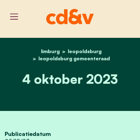
limburg
leopoldsburg
home
4 oktober 2023
leopoldsburg gemeenteraad
4 oktober 2023
Publicatiedatum