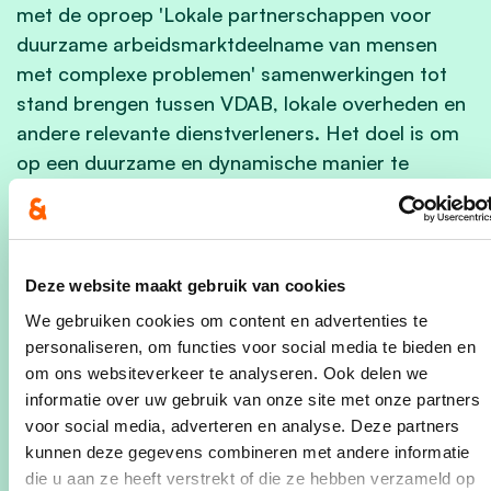
met de oproep 'Lokale partnerschappen voor
duurzame arbeidsmarktdeelname van mensen
met complexe problemen' samenwerkingen tot
stand brengen tussen VDAB, lokale overheden en
andere relevante dienstverleners. Het doel is om
op een duurzame en dynamische manier te
reageren op de uiteenlopende behoeften en
vragen van mensen met complexe problemen, om
hen te helpen bij het vinden van werk.
Dit is een
gesloten oproep
naar lokale overheden die in de
Deze website maakt gebruik van cookies
rol van promotor een project kunnen indienen
We gebruiken cookies om content en advertenties te
voor een lokaal partnerschap per vastgelegde
personaliseren, om functies voor social media te bieden en
regio. Voor ons is dit West-Limburg met 8 lokale
om ons websiteverkeer te analyseren. Ook delen we
besturen: Beringen, Heusden-Zolder,
informatie over uw gebruik van onze site met onze partners
voor social media, adverteren en analyse. Deze partners
Leopoldsburg, Ham, Tessenderlo, Halen, Herk-
kunnen deze gegevens combineren met andere informatie
de-Stad en Lummen.
We willen met de
die u aan ze heeft verstrekt of die ze hebben verzameld op
projectvereniging "West-Limburg werkt"