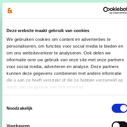
nieuw zwembad te kunnen dragen”. Met deze
conclusie werd rekening gehouden bij de
begrotingsopmaak en dus voorzien we voor de
bouw van een nieuw zwembad ook 8.6 miljoen
Deze website maakt gebruik van cookies
euro (excl btw).
We gebruiken cookies om content en advertenties te
personaliseren, om functies voor social media te bieden en
Waarom een nieuw zwembad?
om ons websiteverkeer te analyseren. Ook delen we
Het huidige zwembad is op het einde van zijn levensduur. Het
informatie over uw gebruik van onze site met onze partners
dateert van de jaren ’70 en is na een drietal renovaties tot
voor social media, adverteren en analyse. Deze partners
op de draad versleten. Vooral de gebouwstructuur heeft
kunnen deze gegevens combineren met andere informatie
enorm geleden onder de vochtige en chloorrijke
die u aan ze heeft verstrekt of die ze hebben verzameld op
omstandigheden. Het gebouw zit vol betonrot en is niet
basis van uw gebruik van hun services.
meer te renoveren.
Toestemmingsselectie
Het gemeentebestuur wil kinderen en jongeren de
Noodzakelijk
mogelijkheid blijven geven om dicht bij huis te leren
zwemmen en betaalbare, toegankelijke, duurzame en
Voorkeuren