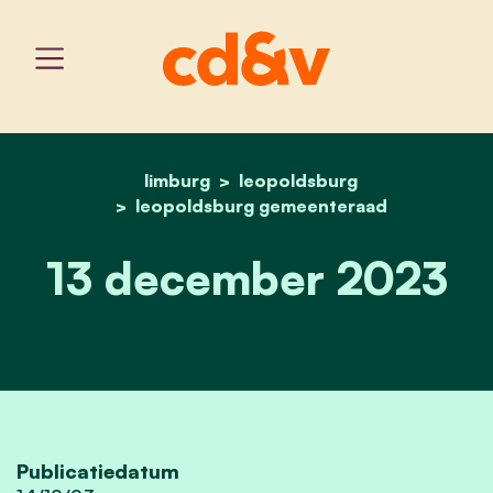
limburg
leopoldsburg
home
13 december 2023
leopoldsburg gemeenteraad
13 december 2023
Publicatiedatum