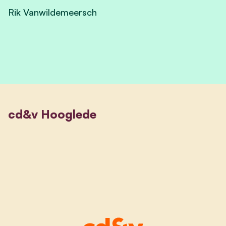
Rik Vanwildemeersch
View Rik Vanwildemeersch's profile
cd&v Hooglede