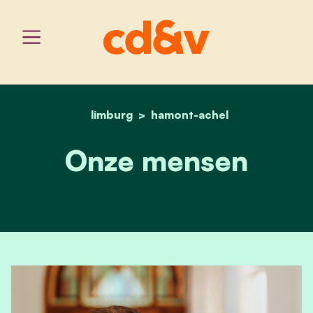
limburg
hamont-achel
home
onze mensen
Onze mensen