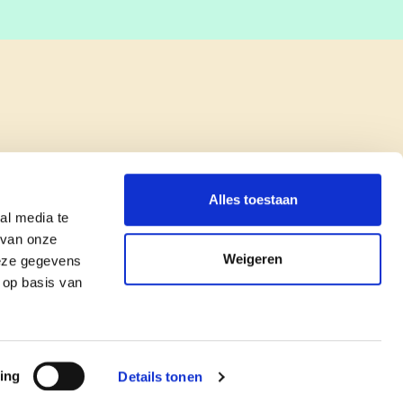
Alles toestaan
al media te
 van onze
Weigeren
deze gegevens
 op basis van
copyright © cd&v
Privacyverklaring
|
Cookie verklaring
ing
Details tonen