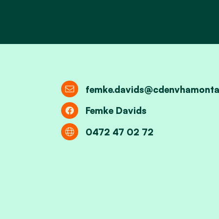
femke.davids@cdenvhamonta
Femke Davids
0472 47 02 72