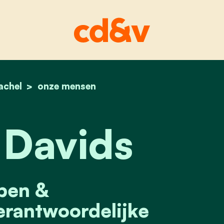
achel
home
femke davids
onze mensen
Davids
pen &
rantwoordelijke