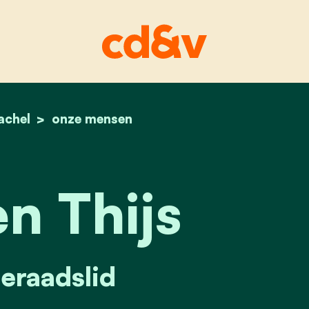
achel
home
carolien thijs
onze mensen
n Thijs
raadslid