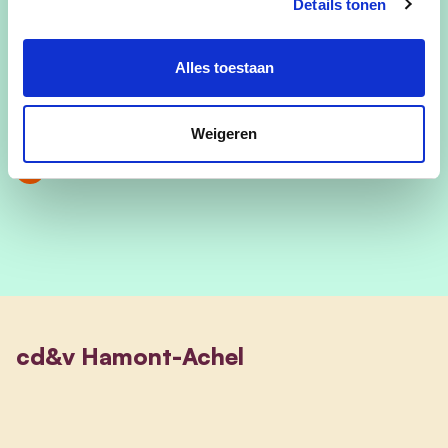
Details tonen
grootouder van Lowie, Fien en Nicolas.
Alles toestaan
christiane.goossens@cdenvhamontachel.be
Christiane Goossens
Weigeren
0492 88 66 02
cd&v Hamont-Achel