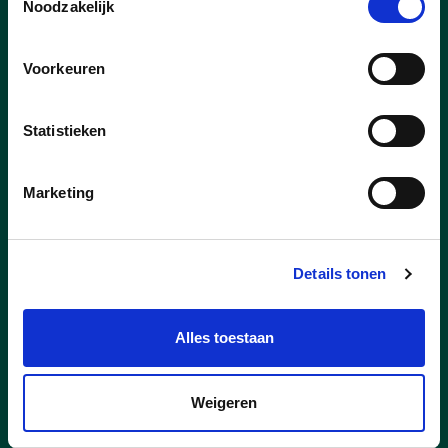
Noodzakelijk
28/05/26
Voorkeuren
Van eigen bodem naar groot
podium: lokaal talent
Statistieken
schittert in Het Loo
Op zaterdag 30 mei start de
Marketing
ticketverkoop voor het nieuwe
cultuurseizoen van Het Loo in
Tessenderlo-Ham. Opvallend dit jaar is de
Details tonen
sterke aanwezigheid van lokaal talent uit
eigen gemeente op het podium.
Alles toestaan
lees meer
Weigeren