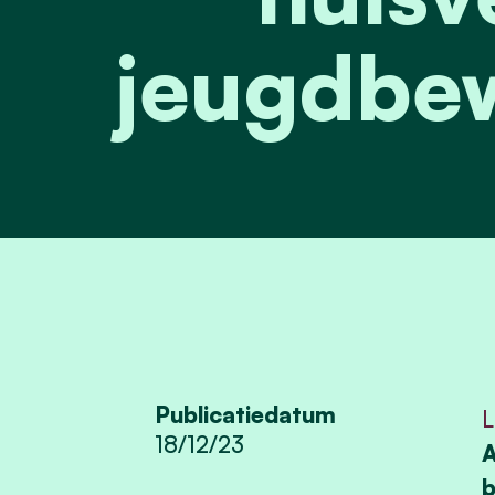
jeugdbe
Publicatiedatum
L
18/12/23
A
b