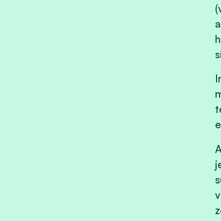
(
a
h
s
I
m
t
e
A
j
s
v
z