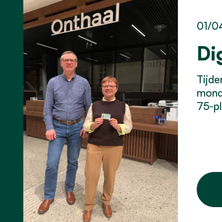
01/0
Di
Tijde
monde
75‑pl