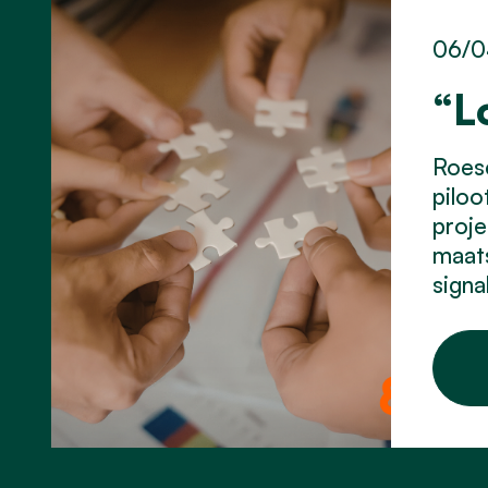
06/0
“L
Roes
piloo
proje
maats
signa