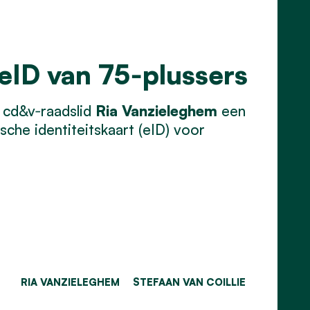
 eID van 75‑plussers
 cd&v‑raadslid
Ria Vanzieleghem
een
che identiteitskaart (eID) voor
RIA VANZIELEGHEM
STEFAAN VAN COILLIE