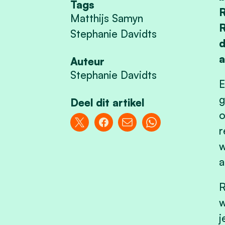
Tags
R
Matthijs Samyn
R
Stephanie Davidts
d
a
Auteur
Stephanie Davidts
E
g
Deel dit artikel
o
r
w
a
R
w
j