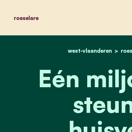
roeselare
west-vlaanderen
roes
Eén milj
steun
huisv