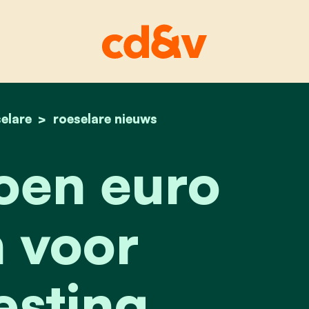
elare
home
eén miljoen euro steun voor huisvesting jeug
roeselare nieuws
oen euro
 voor
esting