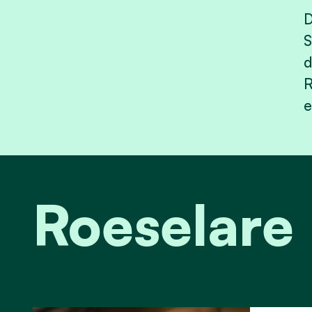
D
S
d
R
e
Roeselare