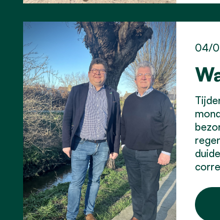
04/0
Wa
Tijd
monde
bezor
regen
duide
corre