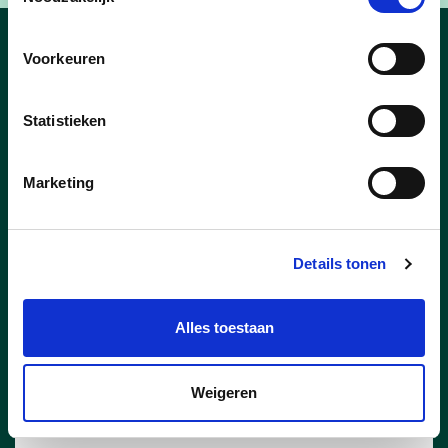
Voorkeuren
Tessenderlo-
Ham_nieuws
Statistieken
Marketing
Details tonen
Alles toestaan
Weigeren