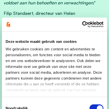
voldoet aan hun behoeften en verwachtingen
."
Filip Standaert, directeur van Helan
Kinderopvang, één van de aanbieders van
kinderopvang in Tessenderlo en Ham:
"Wij zijn
bijzonder verheugd met de lancering van dit lokale
initiatief. We zijn ervan overtuigd dat dit initiatief de
Deze website maakt gebruik van cookies
samenwerking tussen verschillende betrokken
We gebruiken cookies om content en advertenties te
partijen zal versterken en de toegang tot
personaliseren, om functies voor social media te bieden
kwalitatieve kinderopvang in onze regio zal
en om ons websiteverkeer te analyseren. Ook delen we
verbeteren."
informatie over uw gebruik van onze site met onze
partners voor social media, adverteren en analyse. Deze
Het lokaal loket voor kinderopvang in Tessenderlo
partners kunnen deze gegevens combineren met andere
en Ham is vanaf vandaag, dinsdag 28 mei 2024,
informatie die u aan ze heeft verstrekt of die ze hebben
operationeel en is bereikbaar via
verzameld op basis van uw gebruik van hun services.
https://opvang.vlaanderen
Toestemmingsselectie
Noodzakelijk