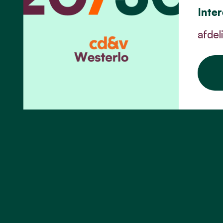
Inte
afdel