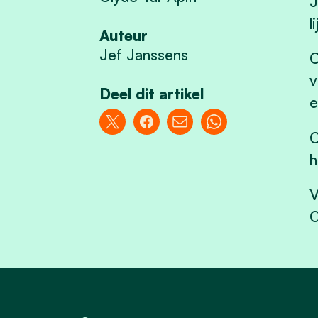
J
l
Auteur
Jef Janssens
C
v
Deel dit artikel
e
C
h
V
O