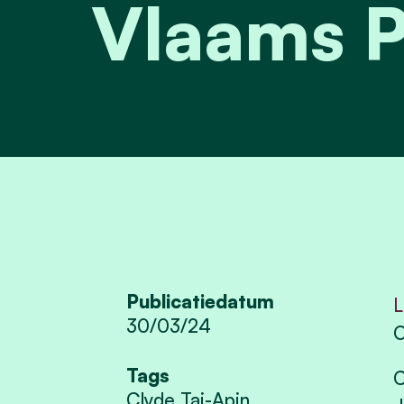
Vlaams P
Publicatiedatum
L
30/03/24
O
Tags
C
Clyde Tai-Apin