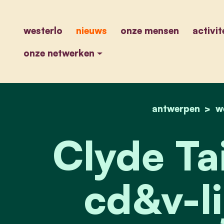
westerlo
nieuws
onze mensen
activit
onze netwerken
antwerpen
w
Clyde Ta
cd&v-li