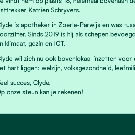
e vindt hem op plaats 18, helemaal bovenaan d
ijsttrekker Katrien Schryvers.
lyde is apotheker in Zoerle-Parwijs en was t
oorzitter. Sinds 2019 is hij als schepen bevoeg
n klimaat, gezin en ICT.
lyde wil zich nu ook bovenlokaal inzetten voo
et hart liggen: welzijn, volksgezondheid, leefmil
eel succes, Clyde.
p onze steun kan je rekenen!