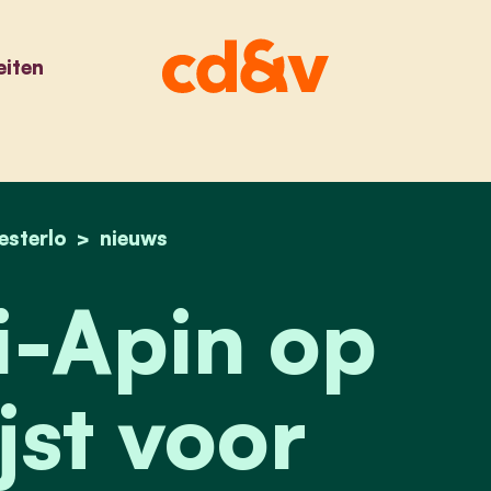
eiten
esterlo
home
clyde tai-apin op cd&v-lijst voor vlaams parl
nieuws
i-Apin op
jst voor