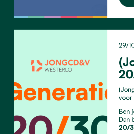
29/1
(J
20
(Jong
voor 
Ben j
Dan b
20/