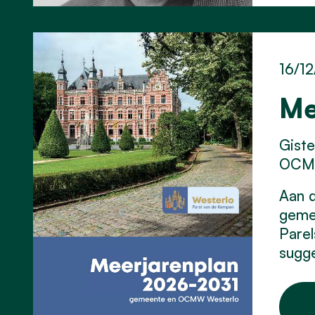
16/12
Me
Gist
OCMW
Aan d
gemee
Parel
sugge