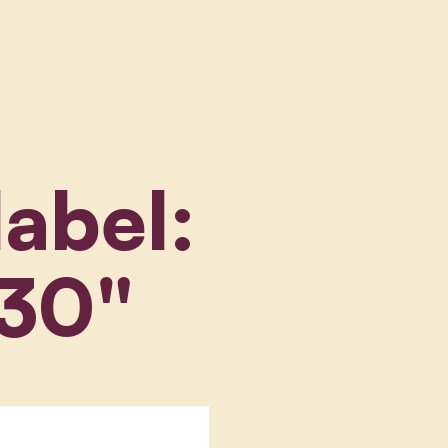
label:
/30"