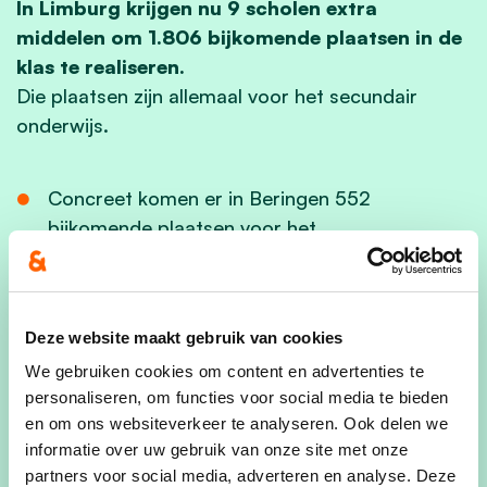
In Limburg krijgen nu 9 scholen extra
middelen om 1.806 bijkomende plaatsen in de
klas te realiseren.
Die plaatsen zijn allemaal voor het secundair
onderwijs.
Concreet komen er in Beringen 552
bijkomende plaatsen voor het
Spectrumcollege.
Het Virga Jesse College in Hasselt zal 270
extra plaatsen realiseren.
Deze website maakt gebruik van cookies
We gebruiken cookies om content en advertenties te
Campus de Helix in Maasmechelen zal 200
personaliseren, om functies voor social media te bieden
bijkomende plaatsen in de klas realiseren.
en om ons websiteverkeer te analyseren. Ook delen we
informatie over uw gebruik van onze site met onze
partners voor social media, adverteren en analyse. Deze