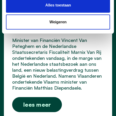
Alles toestaan
Nieuw belastingverdrag met
Nederland zorgt voor
duidelijkheid en
Weigeren
rechtszekerheid
Minister van Financiën Vincent Van
Peteghem en de Nederlandse
Staatssecretaris Fiscaliteit Marnix Van Rij
ondertekenden vandaag, in de marge van
het Nederlandse staatsbezoek aan ons
land, een nieuw belastingverdrag tussen
België en Nederland. Namens Vlaanderen
ondertekende Vlaams minister van
Financiën Matthias Diependaele.
lees meer