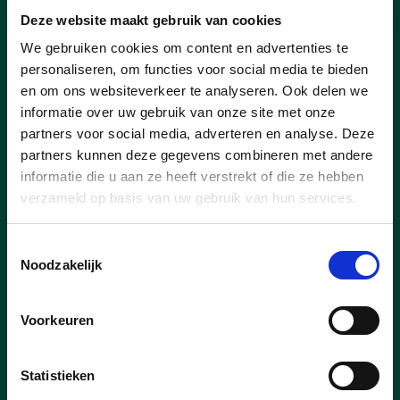
niet voldoende engageerde en dat kon
Deze website maakt gebruik van cookies
ik voor mezelf niet langer
We gebruiken cookies om content en advertenties te
verantwoorden. Ik moest dus kiezen en
personaliseren, om functies voor social media te bieden
dan is het logisch dat ons
en om ons websiteverkeer te analyseren. Ook delen we
familiebedrijf de voorkeur krijgt. Met
informatie over uw gebruik van onze site met onze
pijn in het hart, want ik maakte deel uit
partners voor social media, adverteren en analyse. Deze
van een absoluut topteam. Ik blijf hen
partners kunnen deze gegevens combineren met andere
en de Zeelse politiek van nabij volgen
informatie die u aan ze heeft verstrekt of die ze hebben
en steunen.”
verzameld op basis van uw gebruik van hun services.
lees meer
Toestemmingsselectie
Noodzakelijk
Voorkeuren
Statistieken