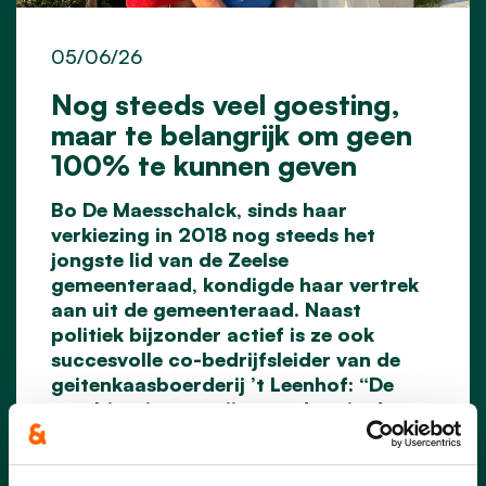
05/06/26
Nog steeds veel goesting,
maar te belangrijk om geen
100% te kunnen geven
Bo De Maesschalck, sinds haar
verkiezing in 2018 nog steeds het
jongste lid van de Zeelse
gemeenteraad, kondigde haar vertrek
aan uit de gemeenteraad. Naast
politiek bijzonder actief is ze ook
succesvolle co-bedrijfsleider van de
geitenkaasboerderij ’t Leenhof: “De
combinatie van mijn mandaat in de
gemeenteraad en een steeds verder
groeiend bedrijf was niet meer
houdbaar. Het voelde aan alsof ik me