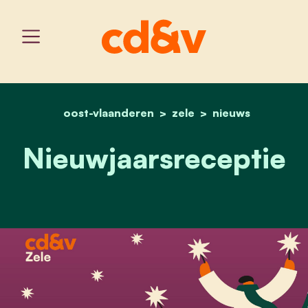
oost-vlaanderen
home
nieuwjaarsreceptie
zele
nieuws
Nieuwjaarsreceptie