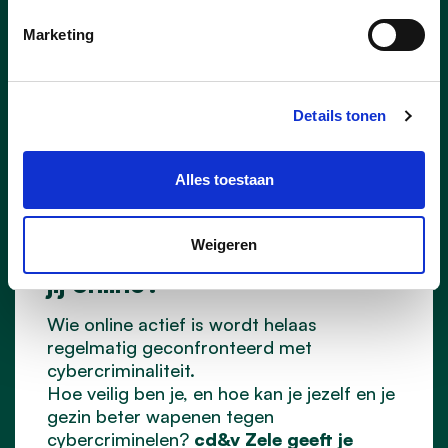
Marketing
Details tonen
Alles toestaan
17/05/26
Weigeren
Ontmoet XL - Hoe veilig ben
jij online?
Wie online actief is wordt helaas
regelmatig geconfronteerd met
cybercriminaliteit.
Hoe veilig ben je, en hoe kan je jezelf en je
gezin beter wapenen tegen
cybercriminelen?
cd&v Zele geeft je