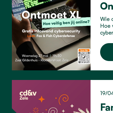
On
Wie o
Hoe v
cyber
19/0
Fa