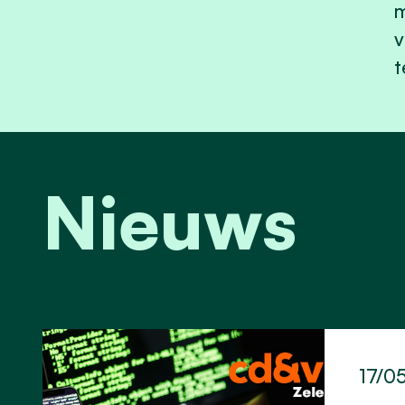
m
v
t
Nieuws
17/0