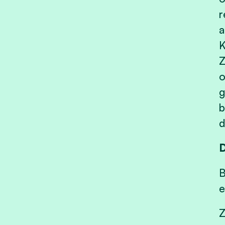
r
a
K
Z
o
g
b
d
D
B
e
Z