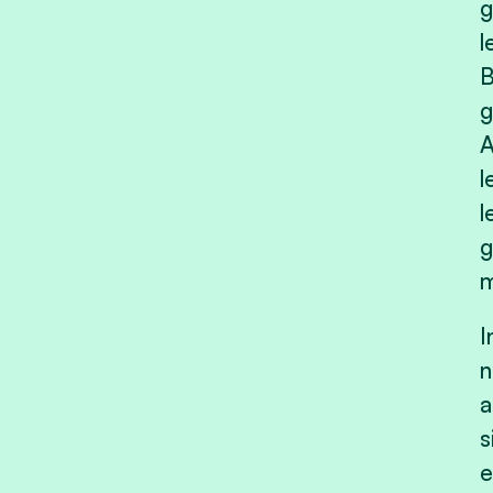
g
l
B
g
A
l
l
g
m
I
n
a
s
e