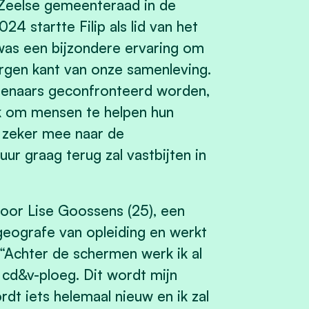
e Zeelse gemeenteraad in de
4 startte Filip als lid van het
was een bijzondere ervaring om
gen kant van onze samenleving.
elenaars geconfronteerd worden,
rk om mensen te helpen hun
ik zeker mee naar de
ur graag terug zal vastbijten in
door Lise Goossens (25), een
 geografe van opleiding en werkt
 “Achter de schermen werk ik al
 cd&v-ploeg. Dit wordt mijn
rdt iets helemaal nieuw en ik zal