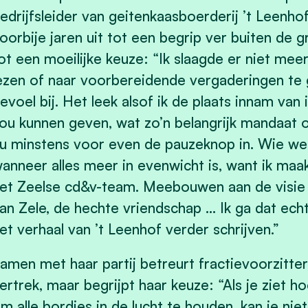
edrijfsleider van geitenkaasboerderij ’t Leenhof
oorbije jaren uit tot een begrip ver buiten de
ot een moeilijke keuze: “Ik slaagde er niet meer
ezen of naar voorbereidende vergaderingen te 
evoel bij. Het leek alsof ik de plaats innam va
ou kunnen geven, wat zo’n belangrijk mandaat 
u minstens voor even de pauzeknop in. Wie we
anneer alles meer in evenwicht is, want ik maak
et Zeelse cd&v-team. Meebouwen aan de visie
an Zele, de hechte vriendschap … Ik ga dat ech
et verhaal van ’t Leenhof verder schrijven.”
amen met haar partij betreurt fractievoorzitt
ertrek, maar begrijpt haar keuze: “Als je ziet h
m alle bordjes in de lucht te houden, kan je nie