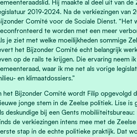
emeenteraadslid. Hij maakte al deel uit van d
egislatuur 2019-2024. Na de verkiezingen van 202
ijzonder Comité voor de Sociale Dienst. “Het 
econfronteerd te worden met een meer verbor
ls je ziet met welke moeilijkheden sommige Z
evert het Bijzonder Comité echt belangrijk we
even op de rails te krijgen. Die ervaring neem 
emeenteraad, waar ik me net als vorige legislatu
ilieu- en klimaatdossiers.”
n het Bijzonder Comité wordt Filip opgevolgd 
ieuwe jonge stem in de Zeelse politiek. Lise is
ls deskundige bij een Gents mobiliiteitsbureau:
inds de verkiezingen intens mee met de Zeelse
erste stap in de echte politieke praktijk. Dat wo