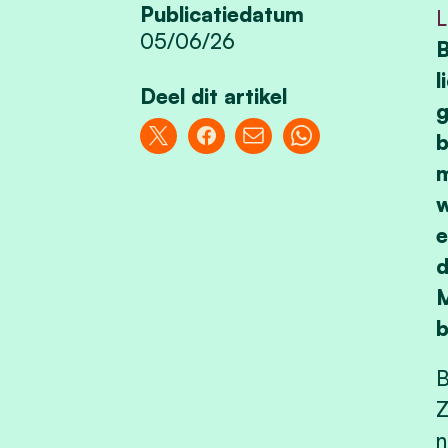
Publicatiedatum
L
05/06/26
B
l
Deel dit artikel
g
b
m
w
e
d
M
b
B
Z
n