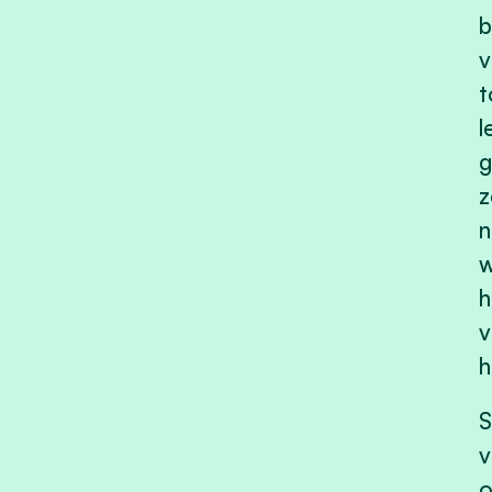
b
v
t
l
g
z
n
w
h
v
h
S
v
o