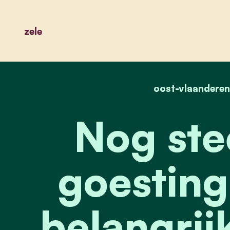
zele
oost-vlaandere
Nog ste
goesting
belangrij