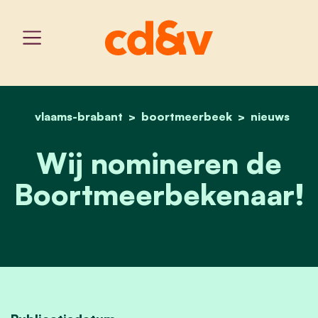
vlaams-brabant
boortmeerbeek
home
wij nomineren de boort
nieuws
Wij nomineren de
Boortmeerbekenaar!