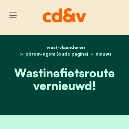
west-vlaanderen
home
wastinefietsroute vernie
pittem-egem (oude pagina)
nieuws
Wastinefietsroute
vernieuwd!