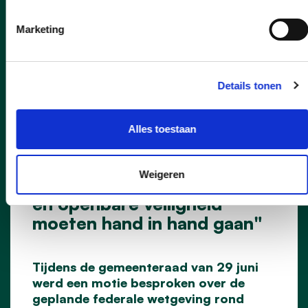
Marketing
Details tonen
Alles toestaan
01/07/26
cd&v Leuven: "Bescherming
Weigeren
van fundamentele rechten
én openbare veiligheid
moeten hand in hand gaan"
Tijdens de gemeenteraad van 29 juni
werd een motie besproken over de
geplande federale wetgeving rond