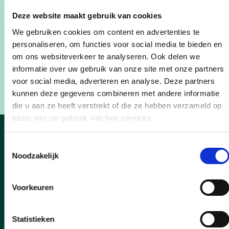
​​ ​ ​ ​ ​ ​ ​ ​ ​ ​ - UiTPAS met kansentarief: 2,5 euro
Deze website maakt gebruik van cookies
​​ ​ ​ ​ ​ ​ ​ > Ouders/begeleiders: 7,50 euro (1,50 euro
We gebruiken cookies om content en advertenties te
indien UiTPAS met ​ kansentarief)
personaliseren, om functies voor social media te bieden en
om ons websiteverkeer te analyseren. Ook delen we
​(Aan de kassa worden enkel tickets verkocht als
informatie over uw gebruik van onze site met onze partners
voor social media, adverteren en analyse. Deze partners
de dag niet is uitverkocht.)
kunnen deze gegevens combineren met andere informatie
die u aan ze heeft verstrekt of die ze hebben verzameld op
basis van uw gebruik van hun services.
Nieuws
Toestemmingsselectie
Noodzakelijk
Voorkeuren
Statistieken