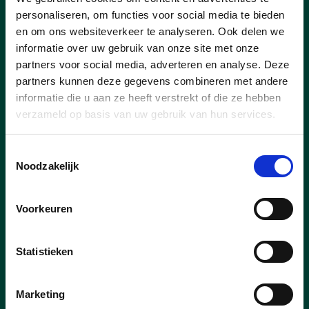
personaliseren, om functies voor social media te bieden
en om ons websiteverkeer te analyseren. Ook delen we
Tijdens de gemeenteraad van 29 juni
informatie over uw gebruik van onze site met onze
werd een motie besproken over de
partners voor social media, adverteren en analyse. Deze
geplande federale wetgeving rond
partners kunnen deze gegevens combineren met andere
woonstbetredingen bij uitgewezen
informatie die u aan ze heeft verstrekt of die ze hebben
vreemdelingen die een gevaar vormen
verzameld op basis van uw gebruik van hun services.
voor de openbare orde of de nationale
veiligheid. Namens cd&v Leuven lichtte
gemeenteraadslid Karin Brouwers het
Toestemmingsselectie
standpunt van de fractie toe.
Noodzakelijk
lees meer
Voorkeuren
GEMEENTERAAD
KARIN BROUWERS
Statistieken
WOONSTBETREDINGEN
Marketing