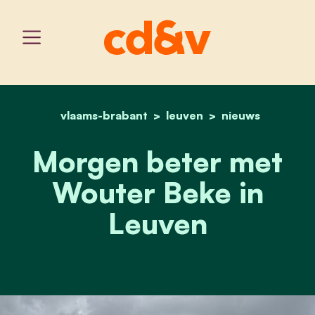
vlaams-brabant
home
leuven
morgen beter met wouter
nieuws
Morgen beter met
Wouter Beke in
Leuven