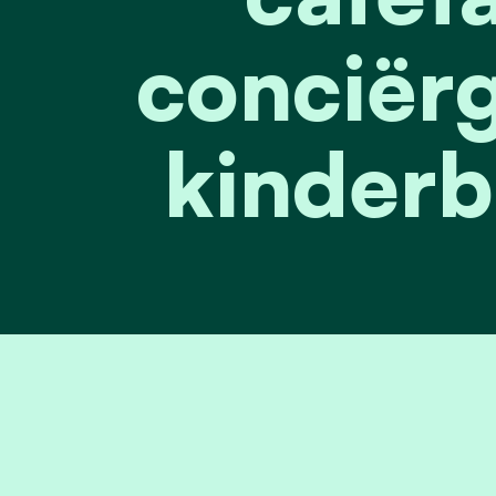
conciërg
kinderb