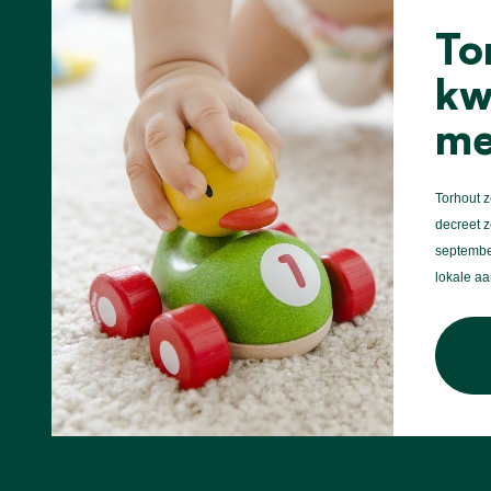
To
kw
me
Torhout z
decreet z
september
lokale a