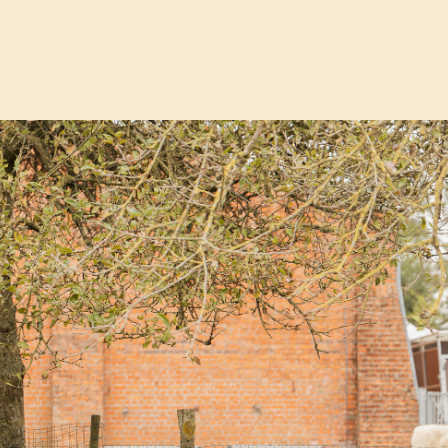
iërgefunctie kinderboerderij