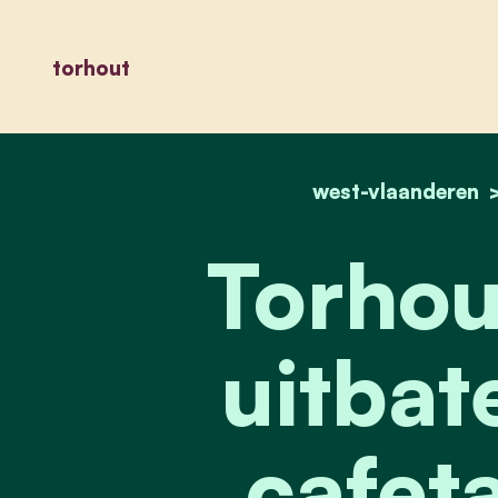
torhout
west-vlaanderen
Torhou
uitbat
cafeta