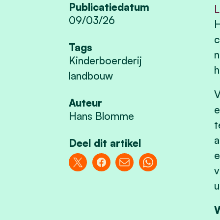
Publicatiedatum
L
09/03/26
H
c
Tags
n
Kinderboerderij
h
landbouw
V
Auteur
e
Hans Blomme
t
a
Deel dit artikel
e
v
u
W