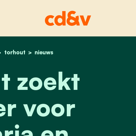
home
torhout
torhout zoekt uitbater voor cafetaria en conc
nieuws
t zoekt
er voor
ria en