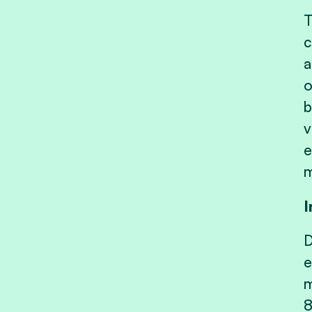
T
c
a
o
b
v
e
m
I
D
e
m
8