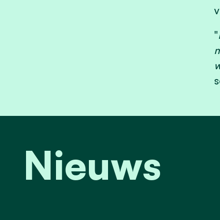
v
"
m
w
s
Nieuws