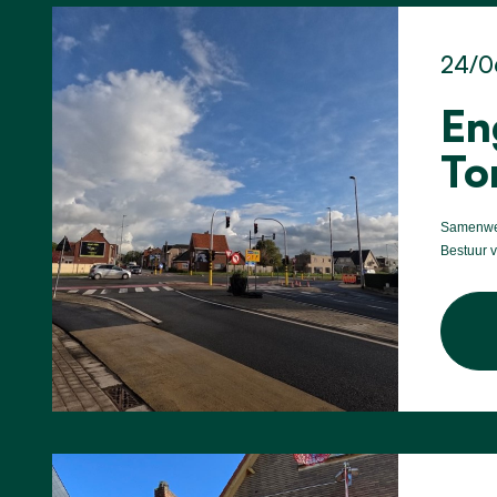
24/0
En
To
Samenwer
Bestuur 