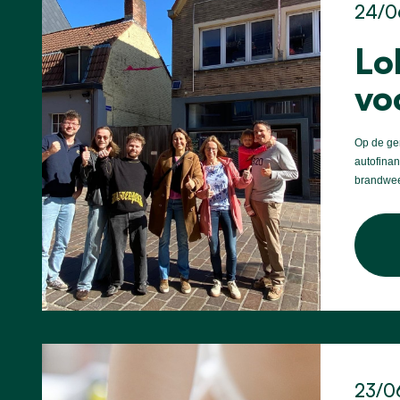
24/0
Lo
vo
Op de gem
autofinan
brandwee
23/0