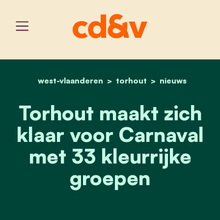
west-vlaanderen
home
torhout
torhout maakt zich klaar 
nieuws
Torhout maakt zich
klaar voor Carnaval
met 33 kleurrijke
groepen