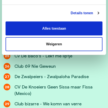
De Uilenspiegels - Take me to the
Details tonen
candyshop
Orde Van de Rico's - SkiCorn
Alles toestaan
t Go Mo Morgen Zien vzw - Het zatte tapijt
Weigeren
De Lekkerbekken - MacDonald Duck
Cv De Baco's - Lekt me liptje
Club 69 Nie Geweun
De Zwalpeiers - Zwalpaloha Paradise
CV De Knoeiers Geen Sissa maar Fissa
(Mexico)
Club bizarre - We komn van verre