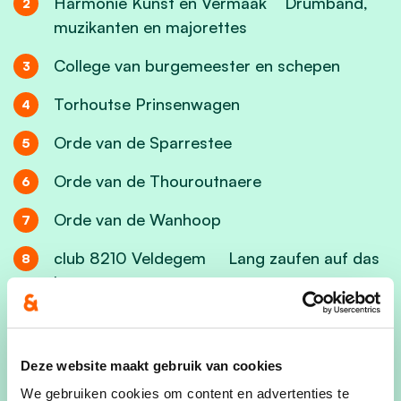
Harmonie Kunst en Vermaak Drumband,
muzikanten en majorettes
College van burgemeester en schepen
Torhoutse Prinsenwagen
Orde van de Sparrestee
Orde van de Thouroutnaere
Orde van de Wanhoop
club 8210 Veldegem Lang zaufen auf das
latten
Orde van de Stropers De Drakenridders
De Tjoeptjes- Loekoe Loekoe melkers
Deze website maakt gebruik van cookies
We gebruiken cookies om content en advertenties te
FC Peperbusse- We zoeken de grens op