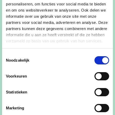
personaliseren, om functies voor social media te bieden
De Klakkers- Lego
en om ons websiteverkeer te analyseren. Ook delen we
informatie over uw gebruik van onze site met onze
OVD Grappige Jokers - Nen serieuze balkon
partners voor social media, adverteren en analyse. Deze
partners kunnen deze gegevens combineren met andere
OrkaKEET - De Orky Blinders
informatie die u aan ze heeft verstrekt of die ze hebben
verzameld op basis van uw gebruik van hun services.
KLJ Torhout - The Minions
KLJ Ruddervoorde - Dokters en
Toestemmingsselectie
Noodzakelijk
verpleegkundigen
KLJ Jabbeke - Hawaii
Voorkeuren
KLJ Aartrijke - De Daltons
Statistieken
KunstNaArbeid Veldegem - Drumband,
muzikanten en majorettes
Marketing
Orde van de Pret - Katstronaut