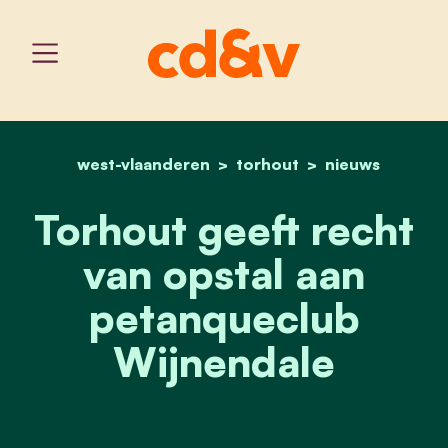
west-vlaanderen
home
torhout
torhout geeft recht van 
nieuws
Torhout geeft recht
van opstal aan
petanqueclub
Wijnendale