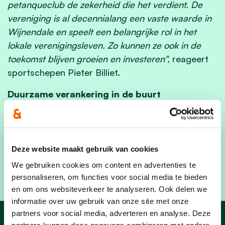
petanqueclub de zekerheid die het verdient. De
vereniging is al decennialang een vaste waarde in
Wijnendale en speelt een belangrijke rol in het
lokale verenigingsleven. Zo kunnen ze ook in de
toekomst blijven groeien en investeren",
reageert
sportschepen Pieter Billiet.
Duurzame verankering in de buurt
Met deze beslissing bevestigt het lokaal bestuur
het belang van de petanqueclub voor de buurt. De
club krijgt de nodige stabiliteit om hun werking
Deze website maakt gebruik van cookies
verder uit te bouwen en blijft zo een vaste waarde
We gebruiken cookies om content en advertenties te
in Wijnendale.
personaliseren, om functies voor social media te bieden
en om ons websiteverkeer te analyseren. Ook delen we
informatie over uw gebruik van onze site met onze
partners voor social media, adverteren en analyse. Deze