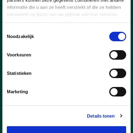
partners kunnen deze gegevens combineren met andere
Nieuws
informatie die u aan ze heeft verstrekt of die ze hebben
verzameld op basis van uw gebruik van hun services.
Toestemmingsselectie
Noodzakelijk
Voorkeuren
Statistieken
Marketing
24/06/26
Details tonen
Engagementsverklaringen
rioleringsprojecten Torhout