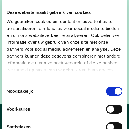
Tiensestraat naar de Blijde Inkomststraat blijft
bestaan, omdat er anders onvoldoende
Deze website maakt gebruik van cookies
opstelruimte voor fietsers overblijft.
We gebruiken cookies om content en advertenties te
personaliseren, om functies voor social media te bieden
Karin Brouwers (cd&v): ‘Oorspronkelijk waren de
en om ons websiteverkeer te analyseren. Ook delen we
werken aan de Tiensepoort voorzien in de tweede
informatie over uw gebruik van onze site met onze
helft van 2022. Hopelijk treden er nu geen
partners voor social media, adverteren en analyse. Deze
bijkomende vertragingen meer op en zal de reeds
partners kunnen deze gegevens combineren met andere
lang aangekondigde verkeersveiliger heraanleg
informatie die u aan ze heeft verstrekt of die ze hebben
van de Tiensepoort een feit worden. Dan kan het
verzameld op basis van uw gebruik van hun services.
kruispunt uit de lijst van zwarte punten worden
geschrapt.’
Toestemmingsselectie
Noodzakelijk
Voorkeuren
Nieuws
Statistieken