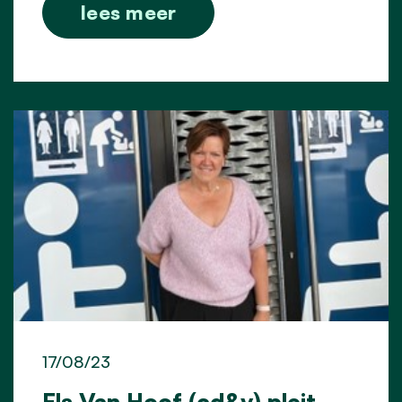
lees meer
17/08/23
Els Van Hoof (cd&v) pleit