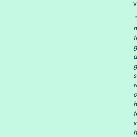
v
“
m
t
g
d
g
s
r
o
h
t
s
h