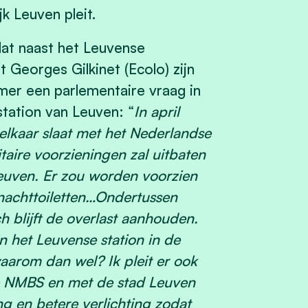
k Leuven pleit.
dat naast het Leuvense
t Georges Gilkinet (Ecolo) zijn
mer een parlementaire vraag in
station van Leuven: “
In april
lkaar slaat met het Nederlandse
taire voorzieningen zal uitbaten
Leuven. Er zou worden voorzien
 nachttoiletten…Ondertussen
blijft de overlast aanhouden.
 in het Leuvense station in de
waarom dan wel? Ik pleit er ook
 de NMBS en met de stad Leuven
 en betere verlichting zodat