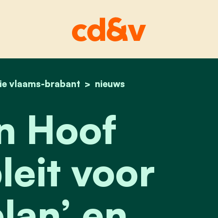
ie vlaams-brabant
home
els van hoof (cd&v) pleit voor ‘toiletplan’ en t
nieuws
n Hoof
leit voor
plan’ en