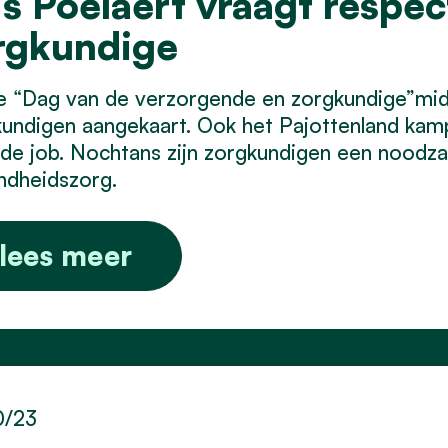
is Poelaert vraagt respec
rgkundige
e “Dag van de verzorgende en zorgkundige”mid
undigen aangekaart. Ook het Pajottenland kamp
de job. Nochtans zijn zorgkundigen een noodzak
ndheidszorg.
lees meer
0/23