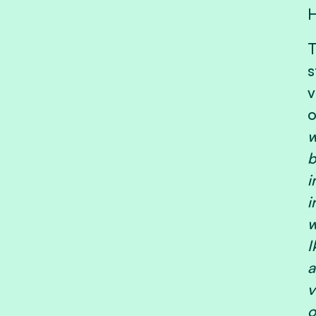
H
T
s
v
o
w
b
i
i
w
I
a
v
o