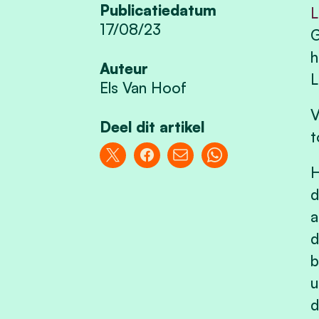
Publicatiedatum
L
17/08/23
G
h
Auteur
L
Els Van Hoof
V
Deel dit artikel
t
H
d
a
d
b
u
d