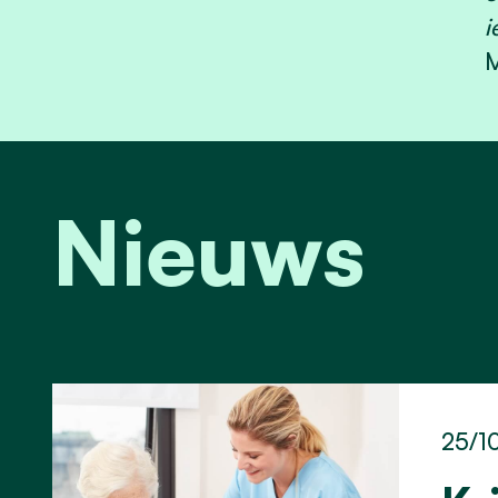
i
M
Nieuws
25/1