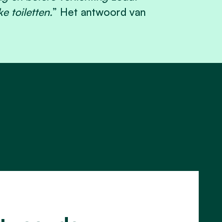
e toiletten.
” Het antwoord van