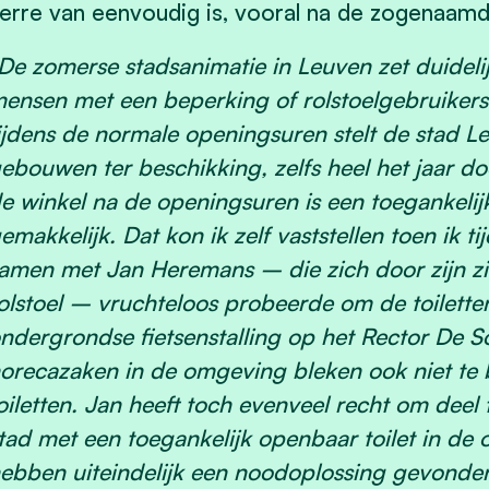
erre van eenvoudig is, vooral na de zogenaamd
De zomerse stadsanimatie in Leuven zet duidelij
ensen met een beperking of rolstoelgebruikers
ijdens de normale openingsuren stelt de stad L
ebouwen ter beschikking, zelfs heel het jaar do
e winkel na de openingsuren is een toegankelijk 
emakkelijk. Dat kon ik zelf vaststellen toen ik
amen met Jan Heremans – die zich door zijn zi
olstoel – vruchteloos probeerde om de toilette
ndergrondse fietsenstalling op het Rector De S
orecazaken in de omgeving bleken ook niet te 
oiletten. Jan heeft toch evenveel recht om deel 
tad met een toegankelijk openbaar toilet in d
ebben uiteindelijk een noodoplossing gevonden 