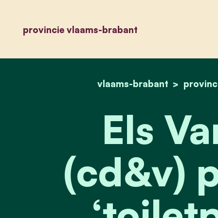
provincie vlaams-brabant
vlaams-brabant
provinc
Els Va
(cd&v) p
‘toilet