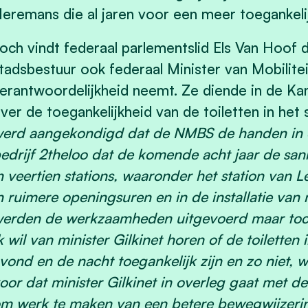
eremans die al jaren voor een meer toegankelij
och vindt federaal parlementslid Els Van Hoof 
tadsbestuur ook federaal Minister van Mobilitei
erantwoordelijkheid neemt. Ze diende in de Ka
ver de toegankelijkheid van de toiletten in het 
erd aangekondigd dat de NMBS de handen in e
edrijf 2theloo dat de komende acht jaar de sani
n veertien stations, waaronder het station van 
n ruimere openingsuren en in de installatie van
erden de werkzaamheden uitgevoerd maar toch 
k wil van minister Gilkinet horen of de toiletten
vond en de nacht toegankelijk zijn en zo niet, 
oor dat minister Gilkinet in overleg gaat met
m werk te maken van een betere bewegwijzering