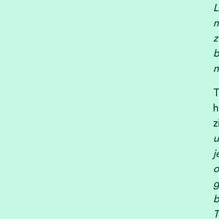
L
m
z
b
m
T
h
z
u
j
o
g
b
T