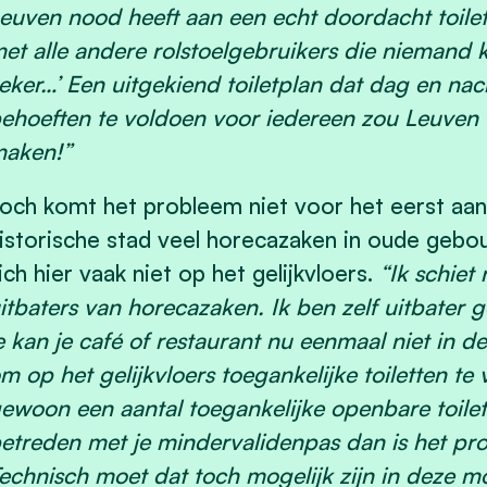
euven nood heeft aan een echt doordacht toiletp
et alle andere rolstoelgebruikers die niemand
eker…’ Een uitgekiend toiletplan dat dag en nac
ehoeften te voldoen voor iedereen zou Leuven t
aken!”
och komt het probleem niet voor het eerst aan h
istorische stad veel horecazaken in oude gebo
ich hier vaak niet op het gelijkvloers.
“Ik schiet 
itbaters van horecazaken. Ik ben zelf uitbater
e kan je café of restaurant nu eenmaal niet in d
m op het gelijkvloers toegankelijke toiletten te
ewoon een aantal toegankelijke openbare toilet
etreden met je mindervalidenpas dan is het pro
echnisch moet dat toch mogelijk zijn in deze 