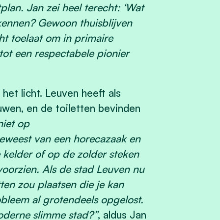
lan. Jan zei heel terecht: ‘Wat
 kennen? Gewoon thuisblijven
ht toelaat om in primaire
ot een respectabele pionier
et licht. Leuven heeft als
uwen, en de toiletten bevinden
niet op
 geweest van een horecazaak en
e kelder of op de zolder steken
 voorzien. Als de stad Leuven nu
ten zou plaatsen die je kan
bleem al grotendeels opgelost.
moderne slimme stad?”
, aldus Jan