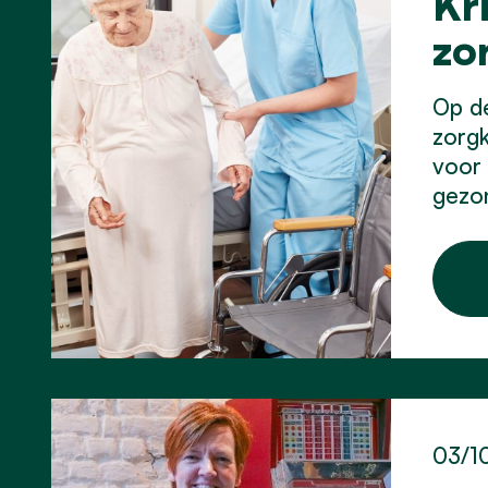
Kr
zo
Op d
zorgk
voor 
gezo
03/1