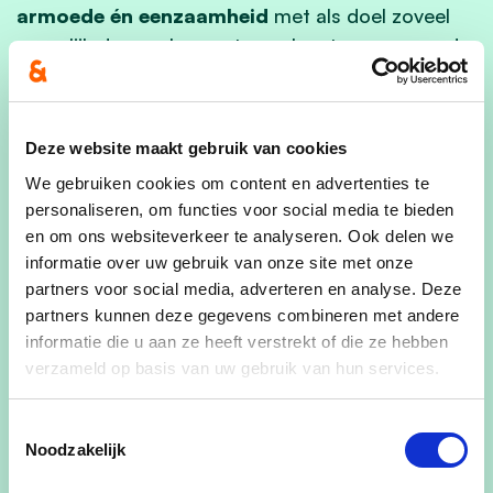
armoede én eenzaamheid
met als doel zoveel
mogelijk drempels weg te werken tegen armoede
en sociale uitsluiting. Voor CD&V telt ieder mens!
We laten niemand achter en steunen mensen om
binnen hun mogelijkheden maximaal te
Deze website maakt gebruik van cookies
participeren. We gaan in dialoog met mensen in
We gebruiken cookies om content en advertenties te
armoede en respecteren hun waardigheid. Naast
personaliseren, om functies voor social media te bieden
het ondersteunen van mensen in armoede willen
en om ons websiteverkeer te analyseren. Ook delen we
we voorkomen dat mensen in armoede terecht
informatie over uw gebruik van onze site met onze
komen door vroege detectie van risicogroepen.
partners voor social media, adverteren en analyse. Deze
partners kunnen deze gegevens combineren met andere
hoe realiseren we dat?
informatie die u aan ze heeft verstrekt of die ze hebben
verzameld op basis van uw gebruik van hun services.
Een sociaal huis
:
Vanuit het Sociaal Huis rollen we een
Toestemmingsselectie
Noodzakelijk
geïntegreerd breed onthaal uit. Dit is een
samenwerking tussen alle sociale actoren die