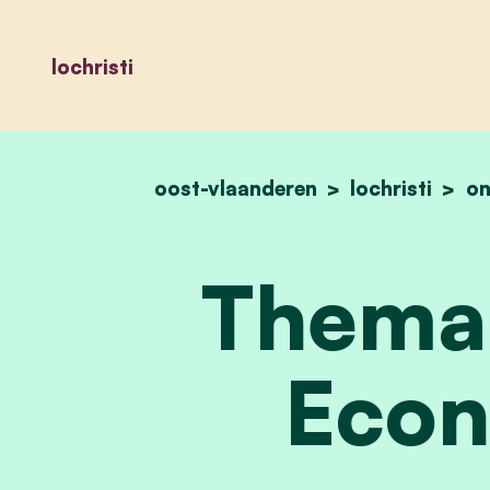
lochristi
oost-vlaanderen
lochristi
on
Thema 
Econ