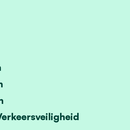
n
n
n
Verkeersveiligheid