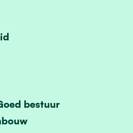
id
Goed bestuur
inbouw