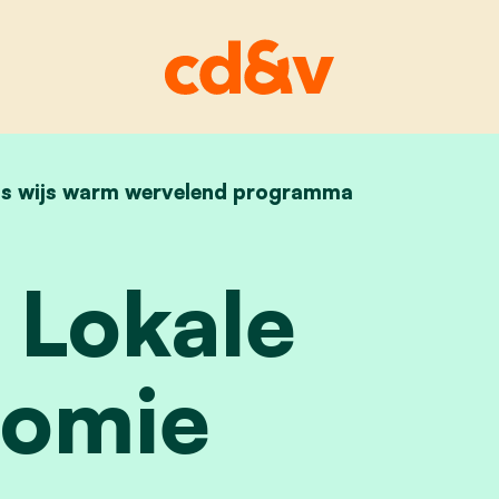
s wijs warm wervelend programma
home
thema lokale economie
Lokale
omie