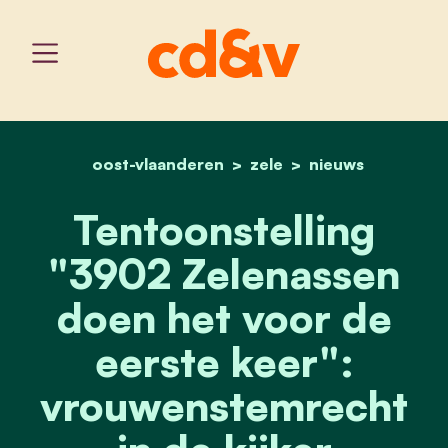
oost-vlaanderen
home
tentoonstelling "3902 ze
zele
nieuws
Tentoonstelling
"3902 Zelenassen
doen het voor de
eerste keer":
vrouwenstemrecht