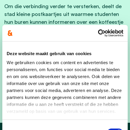
Om die verbinding verder te versterken, deelt de
stad kleine postkaartjes uit waarmee studenten
hun buren kunnen informeren over een kotfeestje
of bewoners feedback kunnen geven aan hun
jongere wijkgenoten.
“Als stad blijven we graag inzetten op initiatieven
Deze website maakt gebruik van cookies
die het samenleven bevorderen”, besluit schepen
We gebruiken cookies om content en advertenties te
Vandermeeren. “Meet Your Street is daar een
personaliseren, om functies voor social media te bieden
mooi voorbeeld van: een positief project, waar
en om ons websiteverkeer te analyseren. Ook delen we
iedereen aan kan meedoen, zonder drempels. Het
informatie over uw gebruik van onze site met onze
toont hoe kleine ontmoetingen een grote impact
partners voor social media, adverteren en analyse. Deze
kunnen hebben op het samenleven in een diverse
partners kunnen deze gegevens combineren met andere
stad als Leuven.”
informatie die u aan ze heeft verstrekt of die ze hebben
verzameld op basis van uw gebruik van hun services.
Toestemmingsselectie