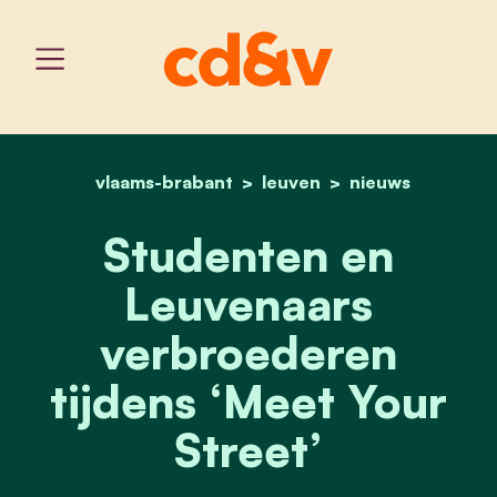
vlaams-brabant
home
leuven
studenten en leuvenaars 
nieuws
Studenten en
Leuvenaars
verbroederen
tijdens ‘Meet Your
Street’