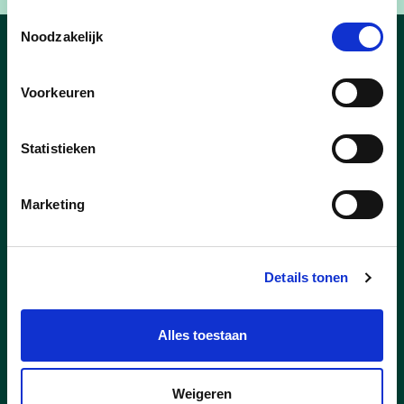
Toestemmingsselectie
Noodzakelijk
Nieuws
Voorkeuren
Statistieken
Marketing
Details tonen
Alles toestaan
05/06/26
Weigeren