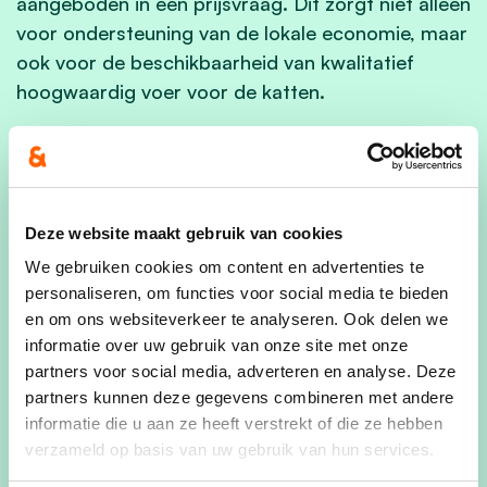
aangeboden in een prijsvraag. Dit zorgt niet alleen
voor ondersteuning van de lokale economie, maar
ook voor de beschikbaarheid van kwalitatief
hoogwaardig voer voor de katten.
Schepen Thomas Bauwens onderstreept dat dit
project is een belangrijke stap in onze
voortdurende inspanningen om het welzijn van
zwerfkatten in Zele te verbeteren.
"We zijn
Deze website maakt gebruik van cookies
dankbaar voor de inzet van onze vrijwilligers en de
We gebruiken cookies om content en advertenties te
samenwerking met lokale bedrijven. Samen
personaliseren, om functies voor social media te bieden
kunnen we een groot verschil maken voor deze
en om ons websiteverkeer te analyseren. Ook delen we
dieren".
informatie over uw gebruik van onze site met onze
partners voor social media, adverteren en analyse. Deze
partners kunnen deze gegevens combineren met andere
informatie die u aan ze heeft verstrekt of die ze hebben
verzameld op basis van uw gebruik van hun services.