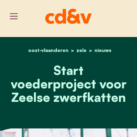
oost-vlaanderen
home
start voederproject voor
zele
nieuws
Start
voederproject voor
Zeelse zwerfkatten