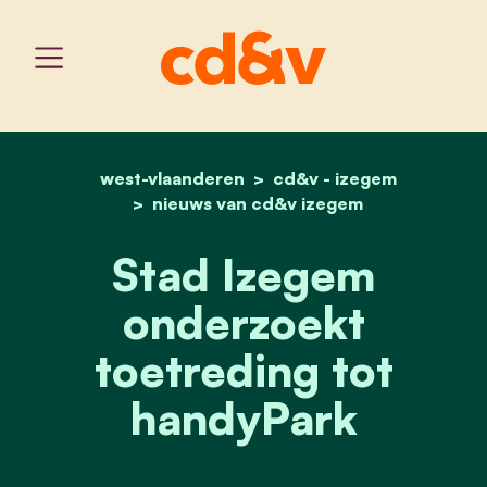
west-vlaanderen
home
stad izegem onderzoekt 
cd&v - izegem
nieuws van cd&v izegem
Stad Izegem
onderzoekt
toetreding tot
handyPark