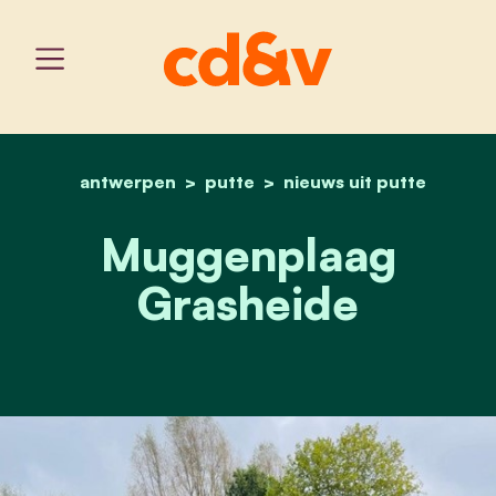
antwerpen
putte
home
muggenplaag grasheide
nieuws uit putte
Muggenplaag
Grasheide