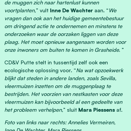
de muggen zich naar hartenlust kunnen
voortplanten,
” vult
Inne De Wachter
aan. “
We
vragen dan ook aan het huidige gemeentebestuur
om dringend actie te ondernemen en minstens te
onderzoeken waar de oorzaken liggen van deze
plaag. Het moet opnieuw aangenaam worden voor
onze inwoners om buiten te komen in Grasheide.
”
CD&V Putte stelt in tussentijd zelf ook een
ecologische oplossing voor. “
Na wat opzoekwerk
blijkt dat steden in andere landen, zoals Sevilla,
vleermuizen inzetten om de muggenplaag te
bestrijden. Het voorzien van nestkasten voor deze
vleermuizen kan bijvoorbeeld al een gedeelte van
het probleem verhelpen,
” sluit
Mara Piessens
af.
Foto van links naar rechts: Annelies Vermeiren,
Inne De Wachter, Mara Piessens