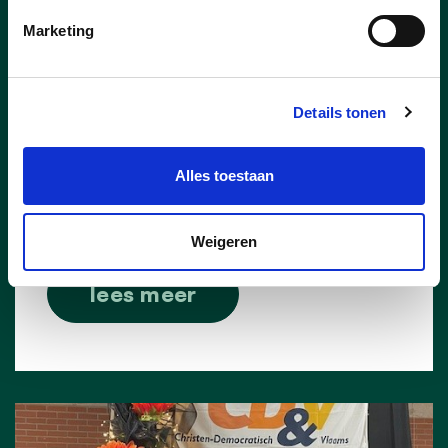
Marketing
19/05/26
Feest van de burgemeester
Details tonen
Joepie, onze burgemeester geeft een
feest en iedereen is welkom!
Alles toestaan
Zaterdag 27 juni is GC Klein Boom 'the
place to be'!
Weigeren
lees meer