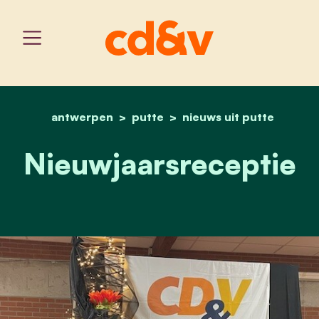
antwerpen
putte
home
nieuwjaarsreceptie
nieuws uit putte
Nieuwjaarsreceptie