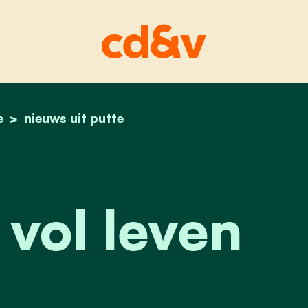
e
home
een dorp vol leven
nieuws uit putte
vol leven