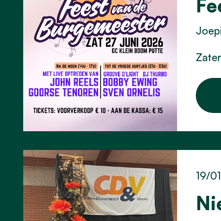
Fe
Joepi
Zater
19/0
Ni