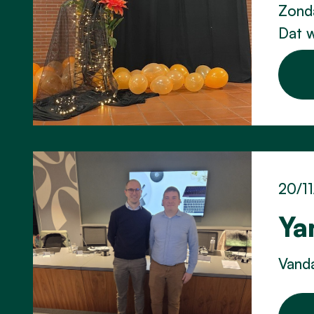
Zonda
Dat w
20/1
Ya
Vand