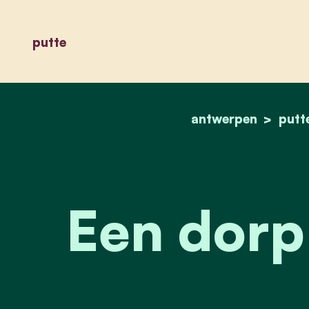
putte
antwerpen
putt
Een dorp 