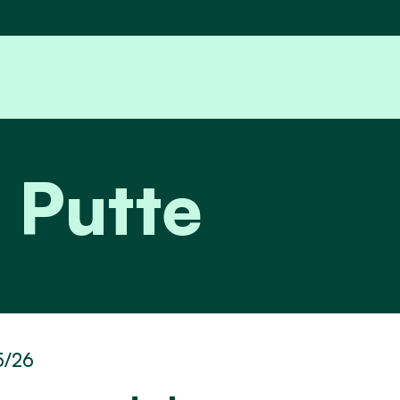
 Putte
5/26