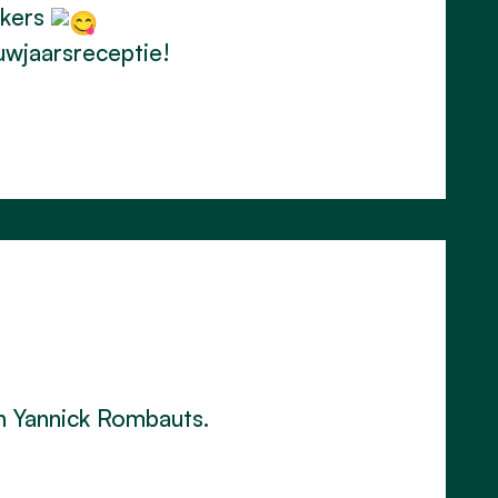
kkers
uwjaarsreceptie!
an
Yannick Rombauts
.