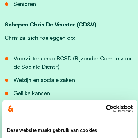
Senioren
Schepen Chris De Veuster (CD&V)
Chris zal zich toeleggen op:
Voorzitterschap BCSD (Bijzonder Comité voor
de Sociale Dienst)
Welzijn en sociale zaken
Gelijke kansen
Het college benadrukt de meerwaarde van deze
diverse samenwerking. “Met deze verdeling willen
we bouwen aan een inclusieve gemeente waar
Deze website maakt gebruik van cookies