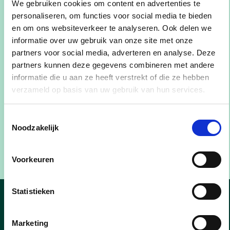
iedereen zich thuis voelt en gehoord wordt.
We gebruiken cookies om content en advertenties te
Samen zetten we in op sterke dienstverlening,
personaliseren, om functies voor social media te bieden
duurzaamheid en verbondenheid,” aldus het
en om ons websiteverkeer te analyseren. Ook delen we
informatie over uw gebruik van onze site met onze
nieuwe bestuur.
partners voor social media, adverteren en analyse. Deze
partners kunnen deze gegevens combineren met andere
informatie die u aan ze heeft verstrekt of die ze hebben
verzameld op basis van uw gebruik van hun services.
Van links naar rechts: Annelies Vermeiren(halve
Toestemmingsselectie
termijn) , Roger Janssens(halve termijn), Mieke
Noodzakelijk
Fransen, Glenn Smets, Chris De Veuster, Ingrid
Aerts, Jeroen De Cuyper
Voorkeuren
Statistieken
Nieuws uit Putte
Marketing