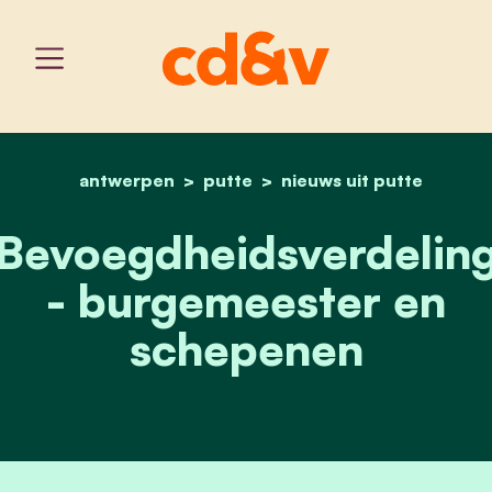
antwerpen
putte
home
bevoegdheidsverdeling 
nieuws uit putte
Bevoegdheidsverdelin
- burgemeester en
schepenen