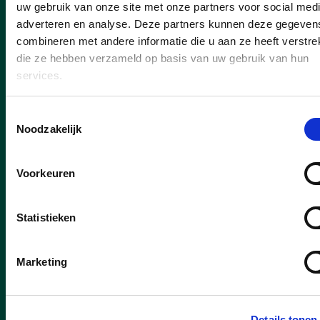
uw gebruik van onze site met onze partners voor social medi
en lekkers
adverteren en analyse. Deze partners kunnen deze gegeven
Dat was het recept voor een topeditie van
combineren met andere informatie die u aan ze heeft verstrek
onze nieuwjaarsreceptie!
die ze hebben verzameld op basis van uw gebruik van hun
services.
lees meer
Toestemmingsselectie
Noodzakelijk
Voorkeuren
Statistieken
Marketing
Details tonen