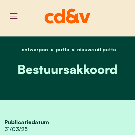
antwerpen
putte
home
bestuursakkoord
nieuws uit putte
Bestuursakkoord
Publicatiedatum
31/03/25