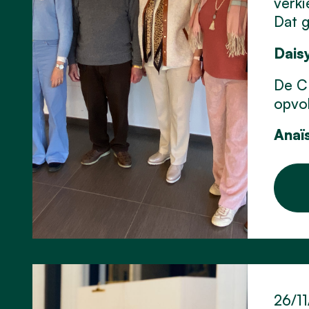
verki
Dat g
Dais
De C
opvol
Anaï
26/1