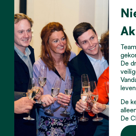
Ni
Ak
Team 
geko
De dr
veili
Vanda
leven
De ke
allee
De C