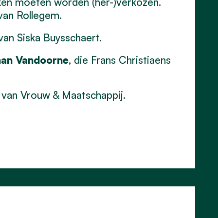
rken moeten worden (her-)verkozen.
van Rollegem.
van Siska Buysschaert.
an Vandoorne
, die Frans Christiaens
 van Vrouw & Maatschappij.