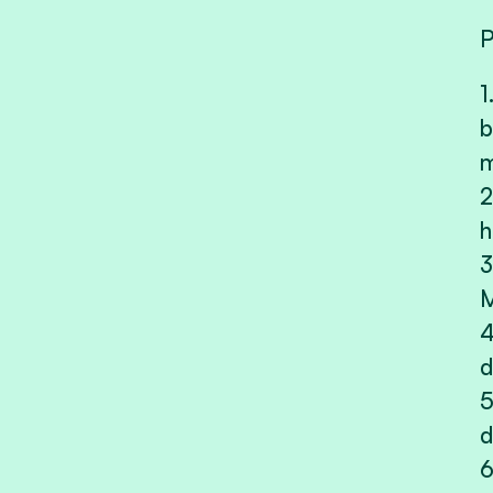
P
1
b
m
2
h
3
4
d
5
d
6