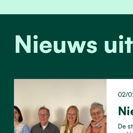
Nieuws uit
02/0
Ni
De st