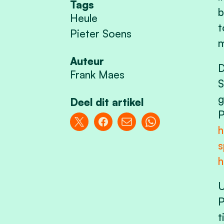
Tags
b
Heule
t
Pieter Soens
m
Auteur
D
Frank Maes
S
g
Deel dit artikel
P
h
s
h
U
P
t