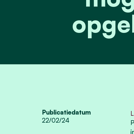
opge
Publicatiedatum
L
22/02/24
P
i