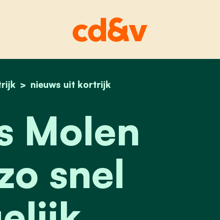
rijk
home
preetjes molen wordt zo snel mogelijk opgekn
nieuws uit kortrijk
s Molen
zo snel
lijk