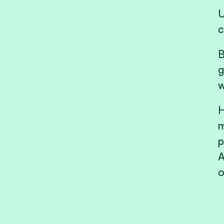
U
c
B
g
w
H
m
p
A
o