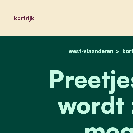
kortrijk
west-vlaanderen
kort
Preetje
wordt 
moge