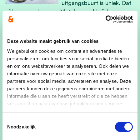
uitgangsbuurt is uniek. Dat
willen we zo houden. Met de wereldwijde opmars
van drugs en de steeds makkelijker toegang
ertoe, groeit ook de bezorgdheid over de
aanwezigheid ervan in onze uitgangsbuurt. Samen
Deze website maakt gebruik van cookies
met politie en horeca-uitbaters willen we werk
We gebruiken cookies om content en advertenties te
maken van een
drugsactieplan
. Voor gezond en
personaliseren, om functies voor social media te bieden
veilig uitgaan in Zele!
en om ons websiteverkeer te analyseren. Ook delen we
informatie over uw gebruik van onze site met onze
Sport- en Wandelpark Ter
partners voor social media, adverteren en analyse. Deze
Elst biedt ruimte voor tal
partners kunnen deze gegevens combineren met andere
informatie die u aan ze heeft verstrekt of die ze hebben
van sport- en
verzameld op basis van uw gebruik van hun services.
ontspanningsactiviteiten,
maar de infrastructuur is fel verouderd en aan
Toestemmingsselectie
renovatie toe. We maken werk van een
Noodzakelijk
masterplan
Ter
Elst
. Daarin maken we samen
met de gebruikers keuzes over de kantines, de