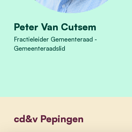
Peter Van Cutsem
Fractieleider Gemeenteraad -
Gemeenteraadslid
View Peter Van Cutsem's profile
cd&v Pepingen