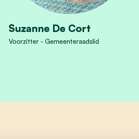
Suzanne De Cort
Voorzitter - Gemeenteraadslid
View Suzanne De Cort's profile