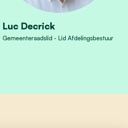
Luc Decrick
Gemeenteraadslid - Lid Afdelingsbestuur
View Luc Decrick's profile