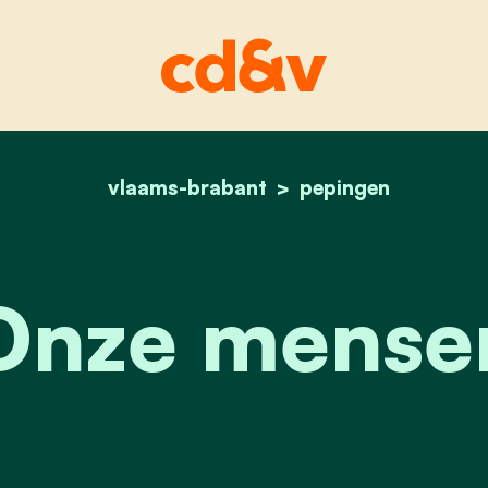
vlaams-brabant
home
onze mensen
pepingen
Onze mense